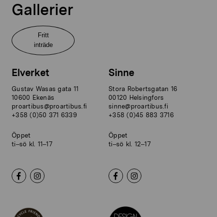
Gallerier
Fritt
inträde
Elverket
Sinne
Gustav Wasas gata 11
Stora Robertsgatan 16
10600 Ekenäs
00120 Helsingfors
proartibus@proartibus.fi
sinne@proartibus.fi
+358 (0)50 371 6339
+358 (0)45 883 3716
Öppet
Öppet
ti–sö kl. 11–17
ti–sö kl. 12–17