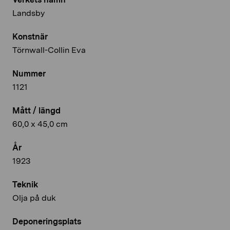
Landsby
Konstnär
Törnwall-Collin Eva
Nummer
1121
Mått / längd
60,0 x 45,0 cm
År
1923
Teknik
Olja på duk
Deponeringsplats