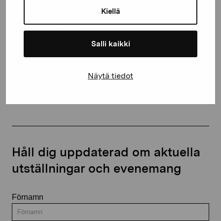
10600 Ekenäs
Kiellä
proartibus@proartibus.fi
+358 (0)50 371 6339
Salli kaikki
Näytä tiedot
Kontakta oss
Håll dig uppdaterad om aktuella
utställningar och evenemang
Förnamn