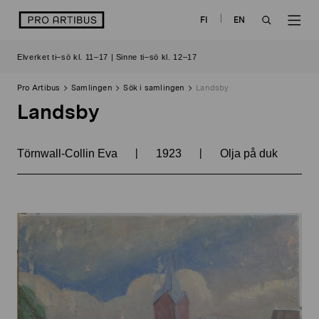
Skip
logo
FI
EN
to
OPEN
OP
content
Elverket ti–sö kl. 11–17 | Sinne ti–sö kl. 12–17
SEARCH
NAV
Pro Artibus
Samlingen
Sök i samlingen
Landsby
Landsby
|
|
Törnwall-Collin Eva
1923
Olja på duk