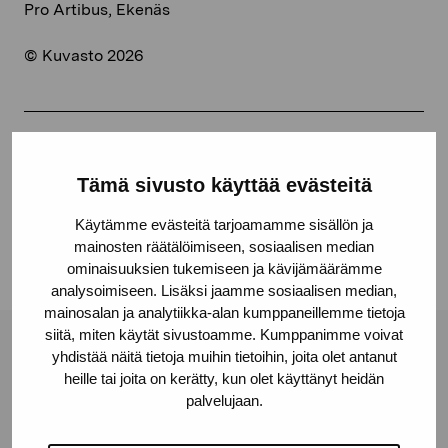
Pro Artibus, Ekenäs
© Kuvasto 2026
Dela:
Tämä sivusto käyttää evästeitä
Facebook
Käytämme evästeitä tarjoamamme sisällön ja
Linkedin
mainosten räätälöimiseen, sosiaalisen median
ominaisuuksien tukemiseen ja kävijämäärämme
analysoimiseen. Lisäksi jaamme sosiaalisen median,
mainosalan ja analytiikka-alan kumppaneillemme tietoja
siitä, miten käytät sivustoamme. Kumppanimme voivat
Stiftelsen Pro Artibus
yhdistää näitä tietoja muihin tietoihin, joita olet antanut
heille tai joita on kerätty, kun olet käyttänyt heidän
palvelujaan.
Gustav Wasas gata 11