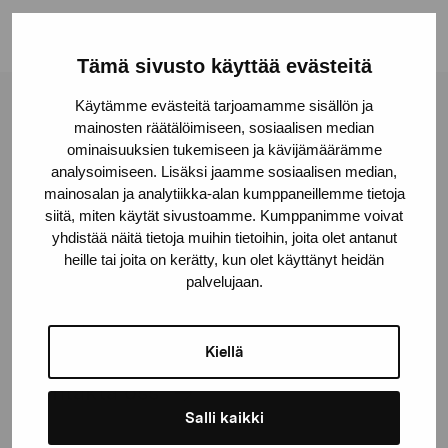
Tämä sivusto käyttää evästeitä
Käytämme evästeitä tarjoamamme sisällön ja
Stiftelsen Pro Artibus
mainosten räätälöimiseen, sosiaalisen median
ominaisuuksien tukemiseen ja kävijämäärämme
analysoimiseen. Lisäksi jaamme sosiaalisen median,
Gustav Wasas gata 11
mainosalan ja analytiikka-alan kumppaneillemme tietoja
10600 Ekenäs
siitä, miten käytät sivustoamme. Kumppanimme voivat
yhdistää näitä tietoja muihin tietoihin, joita olet antanut
proartibus@proartibus.fi
heille tai joita on kerätty, kun olet käyttänyt heidän
+358 (0)50 371 6339
palvelujaan.
Kiellä
Kontakta oss
Salli kaikki