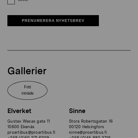
PRENUMERERA NYHETSBREV
Gallerier
Fritt
inträde
Elverket
Sinne
Gustav Wasas gata 11
Stora Robertsgatan 16
10600 Ekenäs
00120 Helsingfors
proartibus@proartibus.fi
sinne@proartibus.fi
+358 (0)50 371 6339
+358 (0)45 883 3716