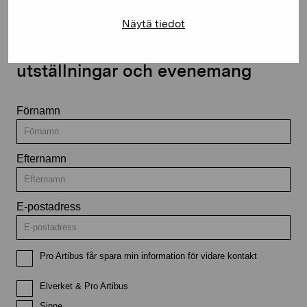
Näytä tiedot
Håll dig uppdaterad om aktuella
utställningar och evenemang
Förnamn
Efternamn
E-postadress
Pro Artibus får spara min information för vidare kontakt
Elverket & Pro Artibus
Sinne