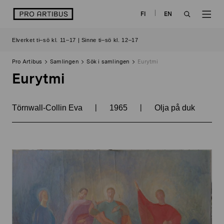
Skip
logo
FI
EN
to
OPEN
OP
content
Elverket ti–sö kl. 11–17 | Sinne ti–sö kl. 12–17
SEARCH
NAV
Pro Artibus
Samlingen
Sök i samlingen
Eurytmi
Eurytmi
|
|
Törnwall-Collin Eva
1965
Olja på duk