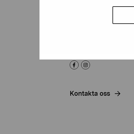
Artibus
Gustav Wasas gata 11
10600 Ekenäs
proartibus@proartibus.fi
+358 (0)50 371 6339
Kontakta oss