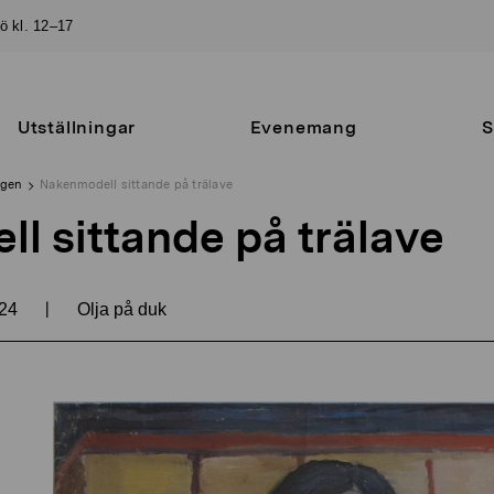
sö kl. 12–17
Utställningar
Evenemang
S
ngen
Nakenmodell sittande på trälave
l sittande på trälave
|
24
Olja på duk