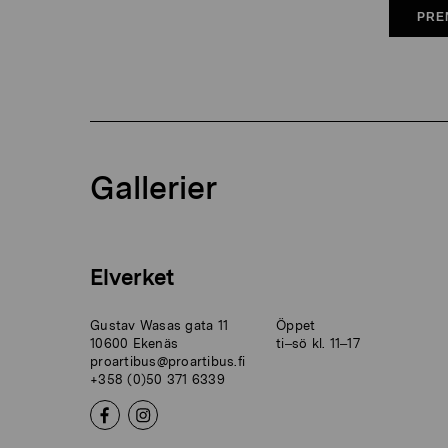
PRE
Gallerier
Elverket
Gustav Wasas gata 11
Öppet
10600 Ekenäs
ti–sö kl. 11–17
proartibus@proartibus.fi
+358 (0)50 371 6339