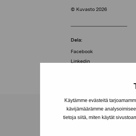
© Kuvasto 2026
Dela:
Facebook
Linkedin
Käytämme evästeitä tarjoamamme 
kävijämäärämme analysoimiseen
tietoja siitä, miten käytät sivusto
Stiftelsen Pro