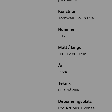
på trälave
Konstnär
Törnwall-Collin Eva
Nummer
1117
Mått / längd
100,0 x 80,0 cm
År
1924
Teknik
Olja på duk
Deponeringsplats
Pro Artibus, Ekenäs