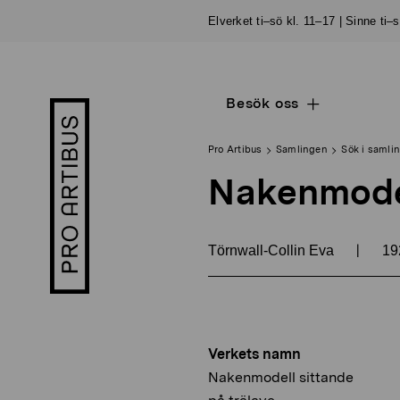
Skip
Elverket ti–sö kl. 11–17 | Sinne ti–
to
content
Besök oss
Open
Pro
sub
Artibus
navigation
logo
Pro Artibus
Samlingen
Sök i samli
Nakenmodel
|
Törnwall-Collin Eva
19
Verkets namn
Nakenmodell sittande