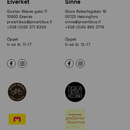
Elverket
Sinne
Gustav Wasas gata 11
Stora Robertsgatan 16
10600 Ekenäs
00120 Helsingfors
proartibus@proartibus.fi
sinne@proartibus.fi
+358 (0)50 371 6339
+358 (0)45 883 3716
Öppet
Öppet
ti–sö kl. 11–17
ti–sö kl. 12–17