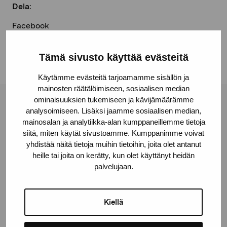
Dela:
Facebook
Linkedin
Tämä sivusto käyttää evästeitä
Käytämme evästeitä tarjoamamme sisällön ja
mainosten räätälöimiseen, sosiaalisen median
ominaisuuksien tukemiseen ja kävijämäärämme
Stiftelsen Pro Artibus
analysoimiseen. Lisäksi jaamme sosiaalisen median,
mainosalan ja analytiikka-alan kumppaneillemme tietoja
siitä, miten käytät sivustoamme. Kumppanimme voivat
Gustav Wasas gata 11
yhdistää näitä tietoja muihin tietoihin, joita olet antanut
heille tai joita on kerätty, kun olet käyttänyt heidän
10600 Ekenäs
palvelujaan.
proartibus@proartibus.fi
+358 (0)50 371 6339
Kiellä