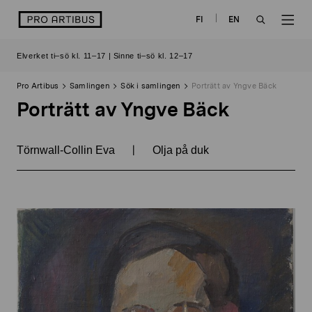
Skip
logo
FI
EN
to
OPEN
OP
content
Elverket ti–sö kl. 11–17 | Sinne ti–sö kl. 12–17
SEARCH
NAV
Pro Artibus
Samlingen
Sök i samlingen
Porträtt av Yngve Bäck
Porträtt av Yngve Bäck
|
Törnwall-Collin Eva
Olja på duk