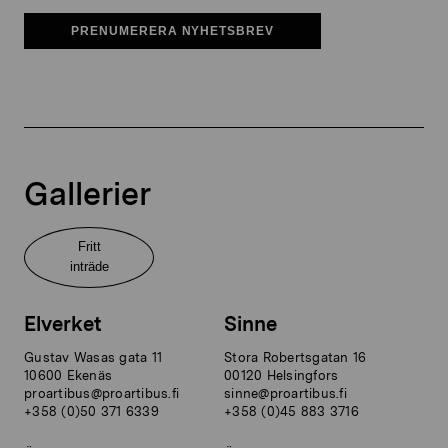
PRENUMERERA NYHETSBREV
Gallerier
Fritt
inträde
Elverket
Sinne
Gustav Wasas gata 11
Stora Robertsgatan 16
10600 Ekenäs
00120 Helsingfors
proartibus@proartibus.fi
sinne@proartibus.fi
+358 (0)50 371 6339
+358 (0)45 883 3716