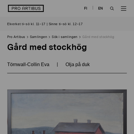
Skip
logo
FI
EN
to
OPEN
OP
content
Elverket ti–sö kl. 11–17 | Sinne ti–sö kl. 12–17
SEARCH
NAV
Pro Artibus
Samlingen
Sök i samlingen
Gård med stockhög
Gård med stockhög
|
Törnwall-Collin Eva
Olja på duk