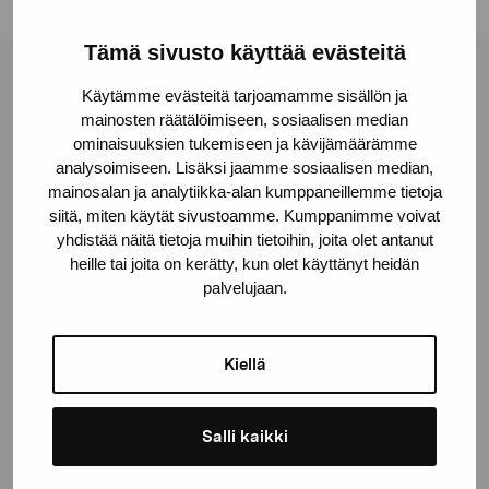
Tämä sivusto käyttää evästeitä
Stiftelsen Pro Artibus
Käytämme evästeitä tarjoamamme sisällön ja
mainosten räätälöimiseen, sosiaalisen median
ominaisuuksien tukemiseen ja kävijämäärämme
Gustav Wasas gata 11
analysoimiseen. Lisäksi jaamme sosiaalisen median,
mainosalan ja analytiikka-alan kumppaneillemme tietoja
10600 Ekenäs
siitä, miten käytät sivustoamme. Kumppanimme voivat
proartibus@proartibus.fi
yhdistää näitä tietoja muihin tietoihin, joita olet antanut
+358 (0)50 371 6339
heille tai joita on kerätty, kun olet käyttänyt heidän
palvelujaan.
Kiellä
Kontakta oss
Salli kaikki