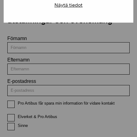
Näytä tiedot
Håll dig uppdaterad om aktuella
utställningar och evenemang
Förnamn
Efternamn
E-postadress
Pro Artibus får spara min information för vidare kontakt
Elverket & Pro Artibus
Sinne