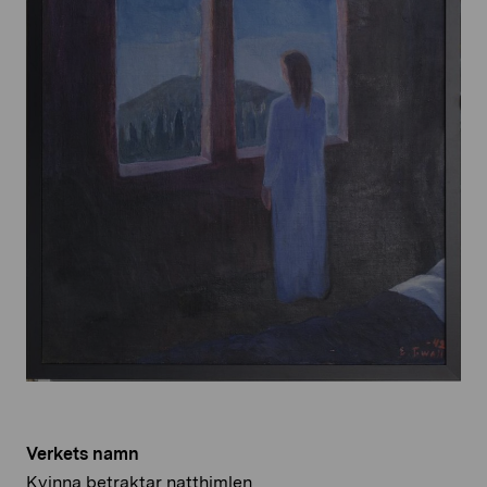
Verkets namn
Kvinna betraktar natthimlen