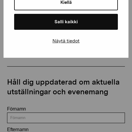
proartibus@proartibus.fi
Kiellä
+358 (0)50 371 6339
Salli kaikki
Näytä tiedot
Kontakta oss
Håll dig uppdaterad om aktuella
utställningar och evenemang
Förnamn
Efternamn