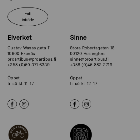
Fritt
inträde
Elverket
Sinne
Gustav Wasas gata 11
Stora Robertsgatan 16
10600 Ekenäs
00120 Helsingfors
proartibus@proartibus.fi
sinne@proartibus.fi
+358 (0)50 371 6339
+358 (0)45 883 3716
Öppet
Öppet
ti–sö kl. 11–17
ti–sö kl. 12–17