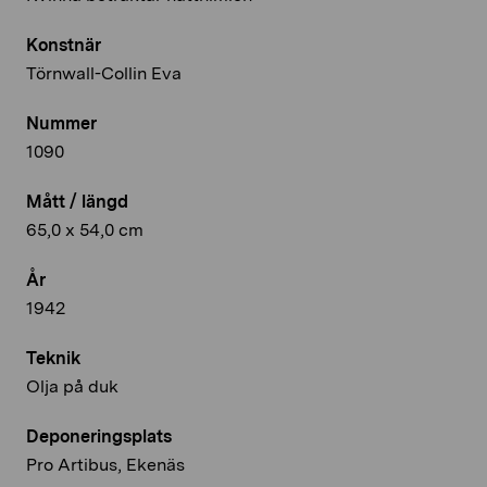
Konstnär
Törnwall-Collin Eva
Nummer
1090
Mått / längd
65,0 x 54,0 cm
År
1942
Teknik
Olja på duk
Deponeringsplats
Pro Artibus, Ekenäs