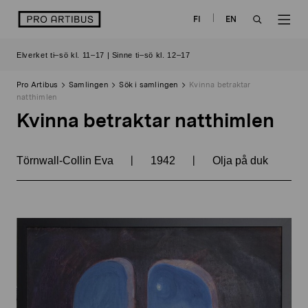
Skip
logo
FI
EN
to
OPEN
OP
content
Elverket ti–sö kl. 11–17 | Sinne ti–sö kl. 12–17
SEARCH
NAV
Pro Artibus
Samlingen
Sök i samlingen
Kvinna betraktar
natthimlen
Kvinna betraktar natthimlen
|
|
Törnwall-Collin Eva
1942
Olja på duk