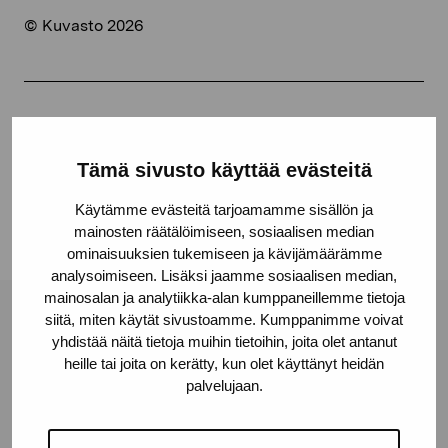
© Kuvasto 2026
Dela:
Facebook
Tämä sivusto käyttää evästeitä
Linkedin
Käytämme evästeitä tarjoamamme sisällön ja
mainosten räätälöimiseen, sosiaalisen median
ominaisuuksien tukemiseen ja kävijämäärämme
analysoimiseen. Lisäksi jaamme sosiaalisen median,
mainosalan ja analytiikka-alan kumppaneillemme tietoja
siitä, miten käytät sivustoamme. Kumppanimme voivat
Stiftelsen Pro Artibus
yhdistää näitä tietoja muihin tietoihin, joita olet antanut
heille tai joita on kerätty, kun olet käyttänyt heidän
palvelujaan.
Gustav Wasas gata 11
10600 Ekenäs