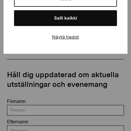
+358 (0)50 371 6339
Salli kaikki
Kontakta oss
Näytä tiedot
Håll dig uppdaterad om aktuella
utställningar och evenemang
Förnamn
Efternamn