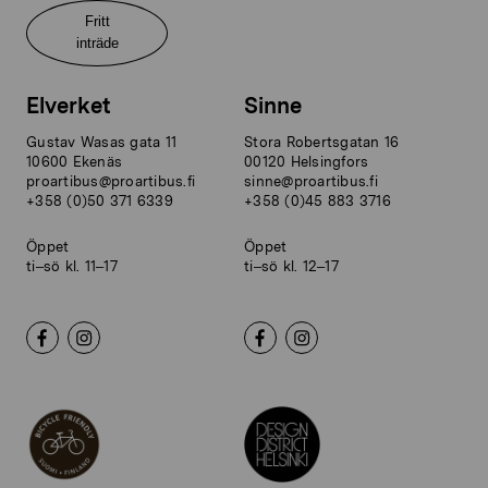
Fritt
inträde
Elverket
Sinne
Gustav Wasas gata 11
Stora Robertsgatan 16
10600 Ekenäs
00120 Helsingfors
proartibus@proartibus.fi
sinne@proartibus.fi
+358 (0)50 371 6339
+358 (0)45 883 3716
Öppet
Öppet
ti–sö kl. 11–17
ti–sö kl. 12–17