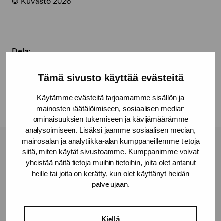
© Kuvasto 2026
Dela:
Facebook
Tämä sivusto käyttää evästeitä
Linkedin
Käytämme evästeitä tarjoamamme sisällön ja
mainosten räätälöimiseen, sosiaalisen median
ominaisuuksien tukemiseen ja kävijämäärämme
analysoimiseen. Lisäksi jaamme sosiaalisen median,
mainosalan ja analytiikka-alan kumppaneillemme tietoja
Stiftelsen Pro Artibus
siitä, miten käytät sivustoamme. Kumppanimme voivat
yhdistää näitä tietoja muihin tietoihin, joita olet antanut
heille tai joita on kerätty, kun olet käyttänyt heidän
Gustav Wasas gata 11
palvelujaan.
10600 Ekenäs
proartibus@proartibus.fi
Kiellä