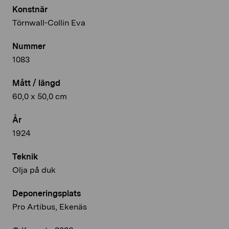
Konstnär
Törnwall-Collin Eva
Nummer
1083
Mått / längd
60,0 x 50,0 cm
År
1924
Teknik
Olja på duk
Deponeringsplats
Pro Artibus, Ekenäs