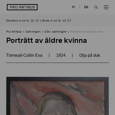
Skip
logo
FI
EN
to
OPEN
OP
content
Elverket ti–sö kl. 11–17 | Sinne ti–sö kl. 12–17
SEARCH
NAV
Pro Artibus
Samlingen
Sök i samlingen
Porträtt av äldre kvinna
Porträtt av äldre kvinna
|
|
Törnwall-Collin Eva
1924
Olja på duk