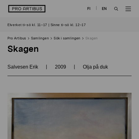
Skip
logo
FI
EN
to
OPEN
OP
content
Elverket ti–sö kl. 11–17 | Sinne ti–sö kl. 12–17
SEARCH
NAV
Pro Artibus
Samlingen
Sök i samlingen
Skagen
Skagen
|
|
Salvesen Erik
2009
Olja på duk