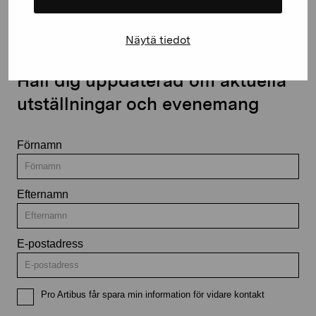
Näytä tiedot
Håll dig uppdaterad om aktuella
utställningar och evenemang
Förnamn
Efternamn
E-postadress
Pro Artibus får spara min information för vidare kontakt