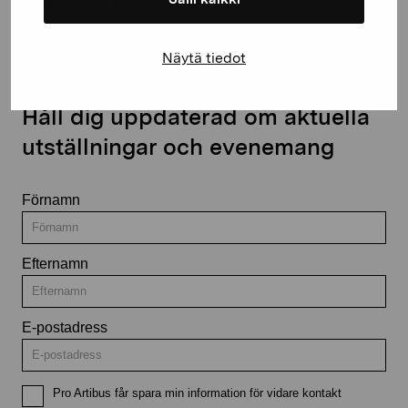
Kontakta oss
Näytä tiedot
Håll dig uppdaterad om aktuella
utställningar och evenemang
Förnamn
Efternamn
E-postadress
Pro Artibus får spara min information för vidare kontakt