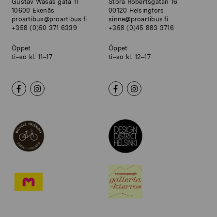
Gustav Wasas gata 11
Stora Robertsgatan 16
10600 Ekenäs
00120 Helsingfors
proartibus@proartibus.fi
sinne@proartibus.fi
+358 (0)50 371 6339
+358 (0)45 883 3716
Öppet
Öppet
ti–sö kl. 11–17
ti–sö kl. 12–17