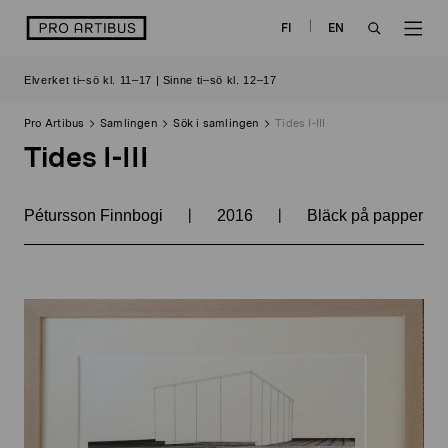
Skip
logo
FI
EN
to
OPEN
OP
content
Elverket ti–sö kl. 11–17 | Sinne ti–sö kl. 12–17
SEARCH
NAV
Pro Artibus
Samlingen
Sök i samlingen
Tides I-III
Tides I-III
|
|
Pétursson Finnbogi
2016
Bläck på papper