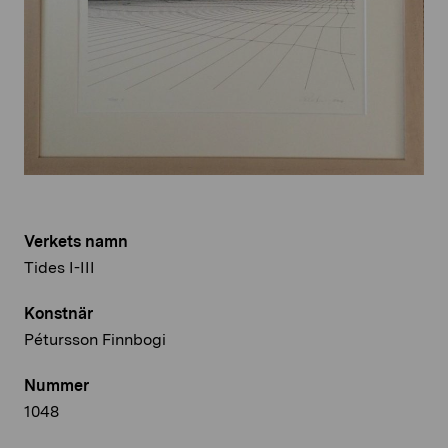
Verkets namn
Tides I-III
Konstnär
Pétursson Finnbogi
Nummer
1048