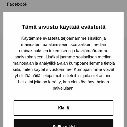
Facebook
Linkedin
Tämä sivusto käyttää evästeitä
Käytämme evästeitä tarjoamamme sisällön ja
mainosten räätälöimiseen, sosiaalisen median
Stiftelsen Pro Artibus
ominaisuuksien tukemiseen ja kävijämäärämme
analysoimiseen. Lisäksi jaamme sosiaalisen median,
mainosalan ja analytiikka-alan kumppaneillemme tietoja
siitä, miten käytät sivustoamme. Kumppanimme voivat
Gustav Wasas gata 11
yhdistää näitä tietoja muihin tietoihin, joita olet antanut
10600 Ekenäs
heille tai joita on kerätty, kun olet käyttänyt heidän
proartibus@proartibus.fi
palvelujaan.
+358 (0)50 371 6339
Kiellä
Salli kaikki