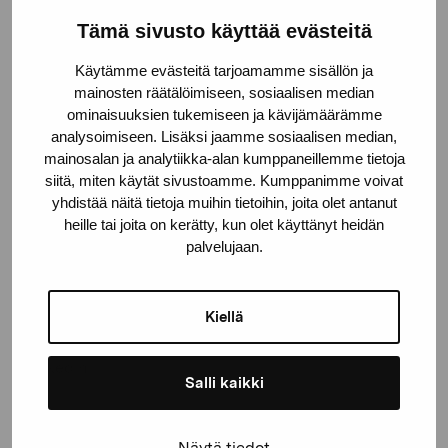
2014
Tämä sivusto käyttää evästeitä
Teknik
Käytämme evästeitä tarjoamamme sisällön ja
Grafik; torrnål, chine collé
mainosten räätälöimiseen, sosiaalisen median
ominaisuuksien tukemiseen ja kävijämäärämme
Deponeringsplats
analysoimiseen. Lisäksi jaamme sosiaalisen median,
Kvarteret Victoria, Helsingfors
mainosalan ja analytiikka-alan kumppaneillemme tietoja
siitä, miten käytät sivustoamme. Kumppanimme voivat
© Kuvasto 2026
yhdistää näitä tietoja muihin tietoihin, joita olet antanut
heille tai joita on kerätty, kun olet käyttänyt heidän
palvelujaan.
Dela:
Kiellä
Facebook
Linkedin
Salli kaikki
Näytä tiedot