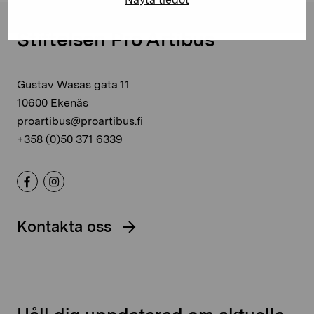
Stiftelsen Pro Artibus
Gustav Wasas gata 11
10600 Ekenäs
proartibus@proartibus.fi
+358 (0)50 371 6339
Kontakta oss