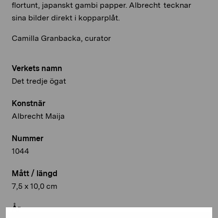
flortunt, japanskt gambi papper. Albrecht tecknar
sina bilder direkt i kopparplåt.
Camilla Granbacka, curator
Verkets namn
Det tredje ögat
Konstnär
Albrecht Maija
Nummer
1044
Mått / längd
7,5 x 10,0 cm
År