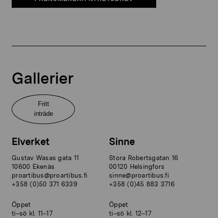
Gallerier
Fritt
inträde
Elverket
Sinne
Gustav Wasas gata 11
Stora Robertsgatan 16
10600 Ekenäs
00120 Helsingfors
proartibus@proartibus.fi
sinne@proartibus.fi
+358 (0)50 371 6339
+358 (0)45 883 3716
Öppet
Öppet
ti–sö kl. 11–17
ti–sö kl. 12–17