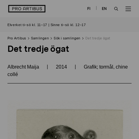
Skip
logo
FI
EN
to
OPEN
OP
content
Elverket ti–sö kl. 11–17 | Sinne ti–sö kl. 12–17
SEARCH
NAV
Pro Artibus
Samlingen
Sök i samlingen
Det tredje ögat
Det tredje ögat
|
|
Albrecht Maija
2014
Grafik; torrnål, chine
collé