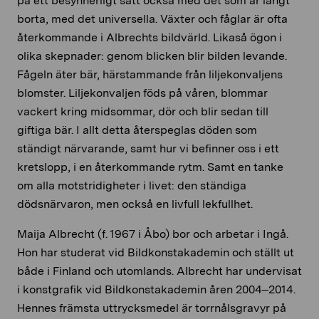
på ett besynnerligt sätt också med det som är långt
borta, med det universella. Växter och fåglar är ofta
återkommande i Albrechts bildvärld. Likaså ögon i
olika skepnader: genom blicken blir bilden levande.
Fågeln äter bär, härstammande från liljekonvaljens
blomster. Liljekonvaljen föds på våren, blommar
vackert kring midsommar, dör och blir sedan till
giftiga bär. I allt detta återspeglas döden som
ständigt närvarande, samt hur vi befinner oss i ett
kretslopp, i en återkommande rytm. Samt en tanke
om alla motstridigheter i livet: den ständiga
dödsnärvaron, men också en livfull lekfullhet.
Maija Albrecht (f. 1967 i Åbo) bor och arbetar i Ingå.
Hon har studerat vid Bildkonstakademin och ställt ut
både i Finland och utomlands. Albrecht har undervisat
i konstgrafik vid Bildkonstakademin åren 2004–2014.
Hennes främsta uttrycksmedel är torrnålsgravyr på