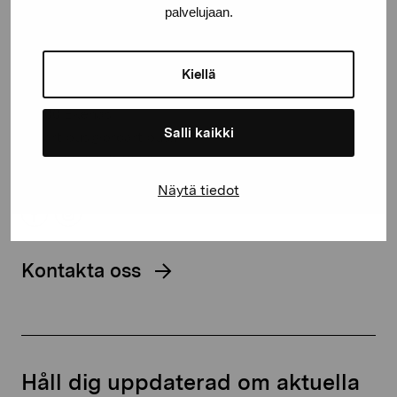
palvelujaan.
Stiftelsen Pro Artibus
Kiellä
Gustav Wasas gata 11
10600 Ekenäs
Salli kaikki
proartibus@proartibus.fi
+358 (0)50 371 6339
Näytä tiedot
Kontakta oss
Håll dig uppdaterad om aktuella