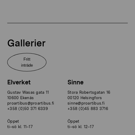
Gallerier
Fritt
inträde
Elverket
Sinne
Gustav Wasas gata 11
Stora Robertsgatan 16
10600 Ekenäs
00120 Helsingfors
proartibus@proartibus.fi
sinne@proartibus.fi
+358 (0)50 371 6339
+358 (0)45 883 3716
Öppet
Öppet
ti–sö kl. 11–17
ti–sö kl. 12–17