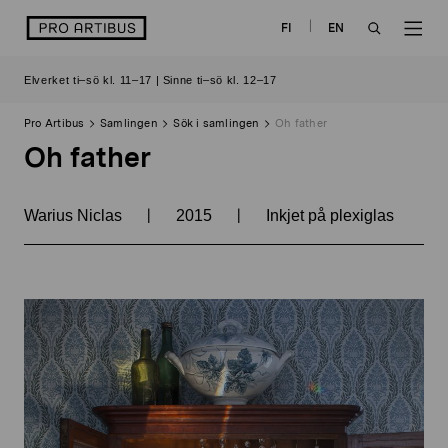
Skip
logo
FI
EN
to
OPEN
OP
content
Elverket ti–sö kl. 11–17 | Sinne ti–sö kl. 12–17
SEARCH
NAV
Pro Artibus
Samlingen
Sök i samlingen
Oh father
Oh father
|
|
Warius Niclas
2015
Inkjet på plexiglas