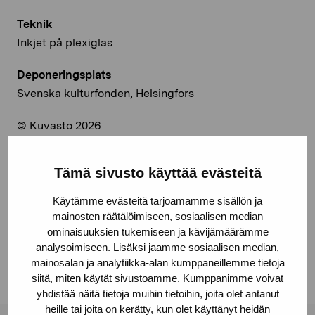
Teknik
Inkjet på plexiglas
Deponeringsplats
Svenska kulturfonden, Helsingfors
© Kuvasto 2026
Tämä sivusto käyttää evästeitä
Dela:
Käytämme evästeitä tarjoamamme sisällön ja
mainosten räätälöimiseen, sosiaalisen median
Facebook
ominaisuuksien tukemiseen ja kävijämäärämme
Linkedin
analysoimiseen. Lisäksi jaamme sosiaalisen median,
mainosalan ja analytiikka-alan kumppaneillemme tietoja
siitä, miten käytät sivustoamme. Kumppanimme voivat
yhdistää näitä tietoja muihin tietoihin, joita olet antanut
heille tai joita on kerätty, kun olet käyttänyt heidän