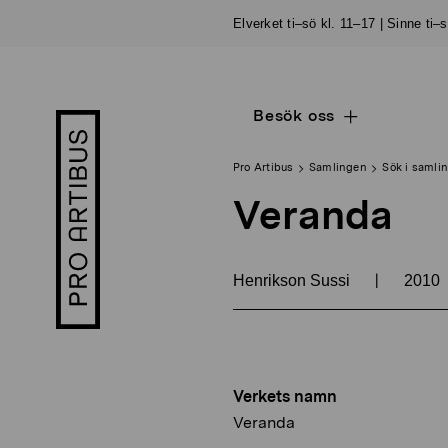
Skip
Elverket ti–sö kl. 11–17 | Sinne ti–
to
content
Besök oss
Open
Pro
sub
Artibus
navigation
logo
Pro Artibus
Samlingen
Sök i samli
Veranda
|
Henrikson Sussi
2010
Verkets namn
Veranda