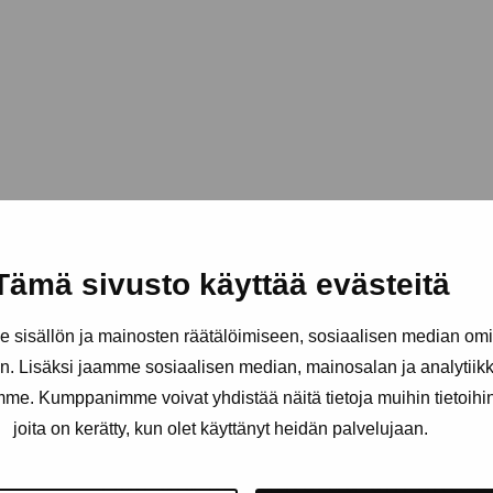
Tämä sivusto käyttää evästeitä
sisällön ja mainosten räätälöimiseen, sosiaalisen median om
. Lisäksi jaamme sosiaalisen median, mainosalan ja analytii
amme. Kumppanimme voivat yhdistää näitä tietoja muihin tietoihin, 
joita on kerätty, kun olet käyttänyt heidän palvelujaan.
Håll dig uppdaterad om aktuell