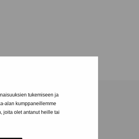
inaisuuksien tukemiseen ja
kka-alan kumppaneillemme
joita olet antanut heille tai
a utställningar