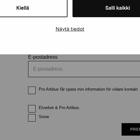
och evenemang
Kiellä
Salli kaikki
Förnamn
Efternam
Näytä tiedot
E-postadress
Pro Artibus får spara min information för vidare kontakt
Elverket & Pro Artibus
Sinne
PRE