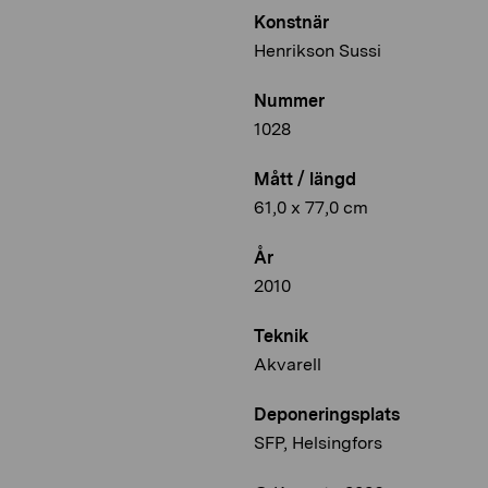
Konstnär
Henrikson Sussi
Nummer
1028
Mått / längd
61,0 x 77,0 cm
År
2010
Teknik
Akvarell
Deponeringsplats
SFP, Helsingfors