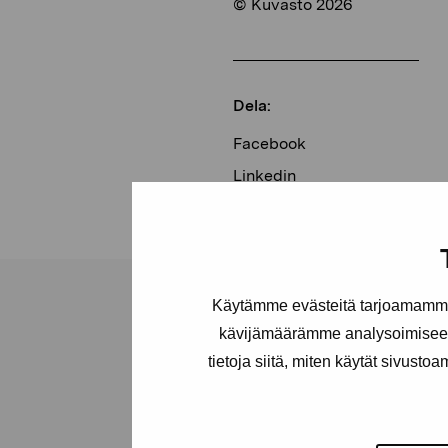
© Kuvasto 2026
Dela:
Facebook
Linkedin
Käytämme evästeitä tarjoamamme 
kävijämäärämme analysoimiseen
tietoja siitä, miten käytät sivusto
Stiftelsen Pro
Artibus