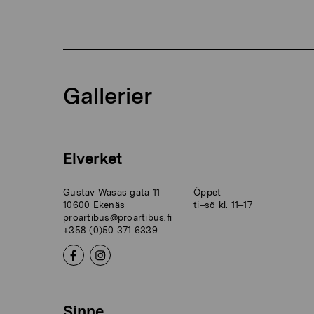
Gallerier
Elverket
Gustav Wasas gata 11
Öppet
10600 Ekenäs
ti–sö kl. 11–17
proartibus@proartibus.fi
+358 (0)50 371 6339
Sinne