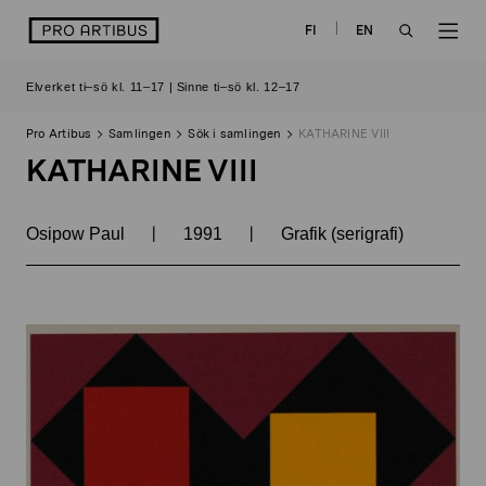
Skip
logo
FI
EN
to
OPEN
OP
content
Elverket ti–sö kl. 11–17 | Sinne ti–sö kl. 12–17
SEARCH
NAV
Pro Artibus
Samlingen
Sök i samlingen
KATHARINE VIII
KATHARINE VIII
|
|
Osipow Paul
1991
Grafik (serigrafi)