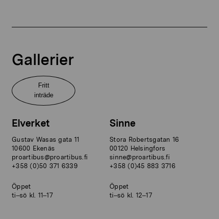
Gallerier
Fritt
inträde
Elverket
Sinne
Gustav Wasas gata 11
Stora Robertsgatan 16
10600 Ekenäs
00120 Helsingfors
proartibus@proartibus.fi
sinne@proartibus.fi
+358 (0)50 371 6339
+358 (0)45 883 3716
Öppet
Öppet
ti–sö kl. 11–17
ti–sö kl. 12–17