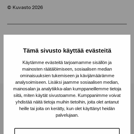
© Kuvasto 2026
Dela:
Facebook
Tämä sivusto käyttää evästeitä
Linkedin
Käytämme evästeitä tarjoamamme sisällön ja
mainosten räätälöimiseen, sosiaalisen median
ominaisuuksien tukemiseen ja kävijämäärämme
analysoimiseen. Lisäksi jaamme sosiaalisen median,
mainosalan ja analytiikka-alan kumppaneillemme tietoja
siitä, miten käytät sivustoamme. Kumppanimme voivat
Stiftelsen Pro Artibus
yhdistää näitä tietoja muihin tietoihin, joita olet antanut
heille tai joita on kerätty, kun olet käyttänyt heidän
palvelujaan.
Gustav Wasas gata 11
10600 Ekenäs