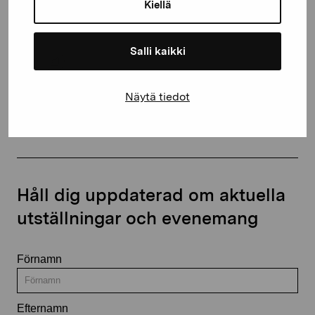
proartibus@proartibus.fi
Kiellä
+358 (0)50 371 6339
Salli kaikki
Näytä tiedot
Kontakta oss
Håll dig uppdaterad om aktuella
utställningar och evenemang
Förnamn
Efternamn