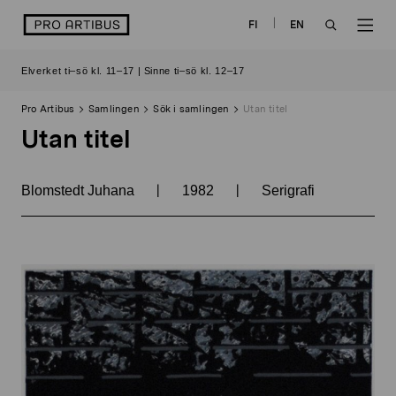
Skip
logo
FI
EN
to
OPEN
OP
content
Elverket ti–sö kl. 11–17 | Sinne ti–sö kl. 12–17
SEARCH
NAV
Pro Artibus
Samlingen
Sök i samlingen
Utan titel
Utan titel
|
|
Blomstedt Juhana
1982
Serigrafi