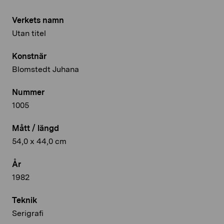
Verkets namn
Utan titel
Konstnär
Blomstedt Juhana
Nummer
1005
Mått / längd
54,0 x 44,0 cm
År
1982
Teknik
Serigrafi