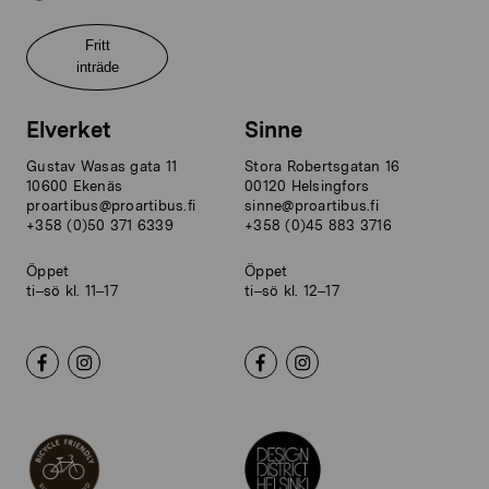
Fritt
inträde
Elverket
Sinne
Gustav Wasas gata 11
Stora Robertsgatan 16
10600 Ekenäs
00120 Helsingfors
proartibus@proartibus.fi
sinne@proartibus.fi
+358 (0)50 371 6339
+358 (0)45 883 3716
Öppet
Öppet
ti–sö kl. 11–17
ti–sö kl. 12–17