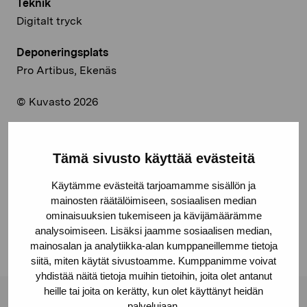
Teknik
Digitalt tryck
Deponeringsplats
Pro Artibus, Ekenäs
© Kuvasto 2026
Tämä sivusto käyttää evästeitä
Dela:
Käytämme evästeitä tarjoamamme sisällön ja
Facebook
mainosten räätälöimiseen, sosiaalisen median
ominaisuuksien tukemiseen ja kävijämäärämme
Linkedin
analysoimiseen. Lisäksi jaamme sosiaalisen median,
mainosalan ja analytiikka-alan kumppaneillemme tietoja
siitä, miten käytät sivustoamme. Kumppanimme voivat
yhdistää näitä tietoja muihin tietoihin, joita olet antanut
heille tai joita on kerätty, kun olet käyttänyt heidän
palvelujaan.