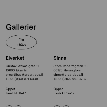
Gallerier
Fritt
inträde
Elverket
Sinne
Gustav Wasas gata 11
Stora Robertsgatan 16
10600 Ekenäs
00120 Helsingfors
proartibus@proartibus.fi
sinne@proartibus.fi
+358 (0)50 371 6339
+358 (0)45 883 3716
Öppet
Öppet
ti–sö kl. 11–17
ti–sö kl. 12–17