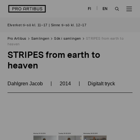
Skip
logo
FI
EN
to
OPEN
OP
content
Elverket ti–sö kl. 11–17 | Sinne ti–sö kl. 12–17
SEARCH
NAV
Pro Artibus
Samlingen
Sök i samlingen
STRIPES from earth to
heaven
STRIPES from earth to
heaven
|
|
Dahlgren Jacob
2014
Digitalt tryck