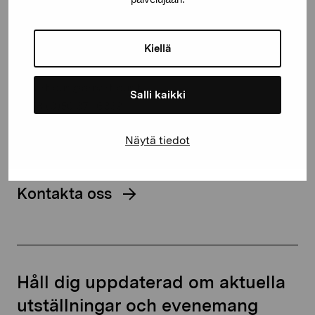
Stiftelsen Pro Artibus
Kiellä
Gustav Wasas gata 11
10600 Ekenäs
proartibus@proartibus.fi
Salli kaikki
+358 (0)50 371 6339
Näytä tiedot
Kontakta oss
Håll dig uppdaterad om aktuella
utställningar och evenemang