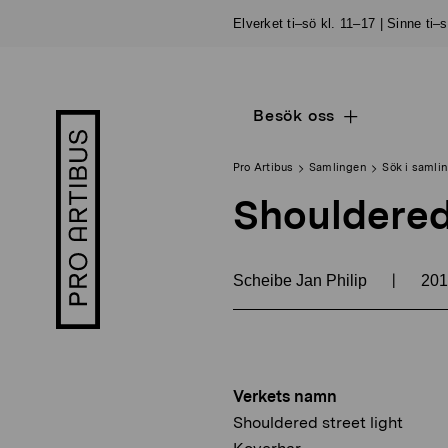
Skip
Elverket ti–sö kl. 11–17 | Sinne ti–
to
content
Besök oss
Open
Pro
sub
Artibus
navigation
logo
Pro Artibus
Samlingen
Sök i samli
Shouldered 
|
Scheibe Jan Philip
20
Verkets namn
Shouldered street light