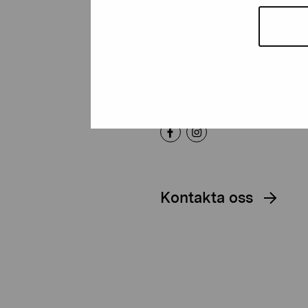
Artibus
Gustav Wasas gata 11
10600 Ekenäs
proartibus@proartibus.fi
+358 (0)50 371 6339
Kontakta oss