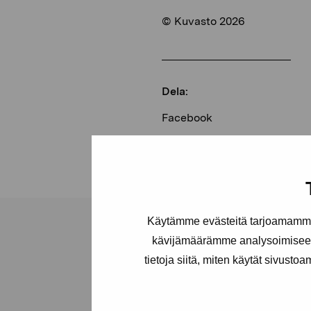
© Kuvasto 2026
Dela:
Facebook
Linkedin
Käytämme evästeitä tarjoamamme 
kävijämäärämme analysoimiseen
tietoja siitä, miten käytät sivusto
Stiftelsen Pro