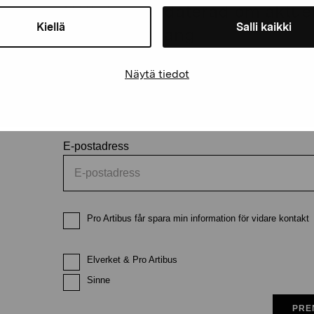
Håll dig uppdaterad om aktuell
Kiellä
Salli kaikki
och evenemang
Näytä tiedot
Förnamn
Efternam
E-postadress
Pro Artibus får spara min information för vidare kontakt
Elverket & Pro Artibus
Sinne
PRE