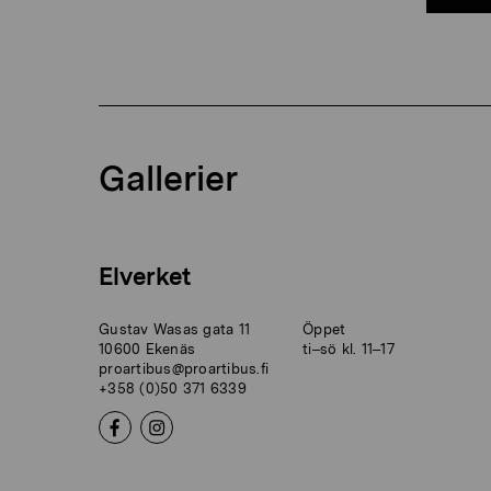
Gallerier
Elverket
Gustav Wasas gata 11
Öppet
10600 Ekenäs
ti–sö kl. 11–17
proartibus@proartibus.fi
+358 (0)50 371 6339