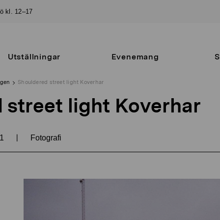
sö kl. 12–17
Utställningar
Evenemang
S
ngen
Shouldered street light Koverhar
street light Koverhar
|
11
Fotografi