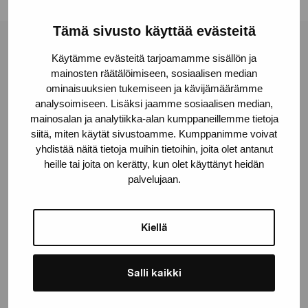
Tämä sivusto käyttää evästeitä
Stiftelsen Pro Artibus
Käytämme evästeitä tarjoamamme sisällön ja
mainosten räätälöimiseen, sosiaalisen median
ominaisuuksien tukemiseen ja kävijämäärämme
Gustav Wasas gata 11
analysoimiseen. Lisäksi jaamme sosiaalisen median,
mainosalan ja analytiikka-alan kumppaneillemme tietoja
10600 Ekenäs
siitä, miten käytät sivustoamme. Kumppanimme voivat
proartibus@proartibus.fi
yhdistää näitä tietoja muihin tietoihin, joita olet antanut
+358 (0)50 371 6339
heille tai joita on kerätty, kun olet käyttänyt heidän
palvelujaan.
Kiellä
Kontakta oss
Salli kaikki