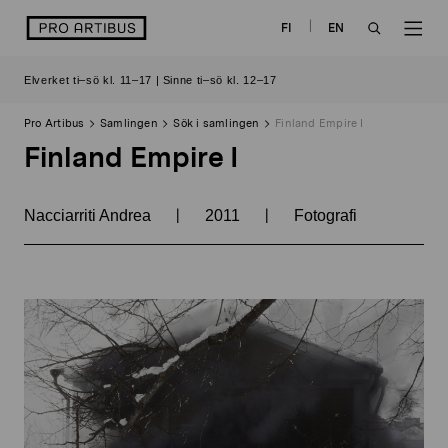
Skip
logo
FI
EN
to
OPEN
OP
content
Elverket ti–sö kl. 11–17 | Sinne ti–sö kl. 12–17
SEARCH
NAV
Pro Artibus
Samlingen
Sök i samlingen
Finland Empire I
Finland Empire I
|
|
Nacciarriti Andrea
2011
Fotografi