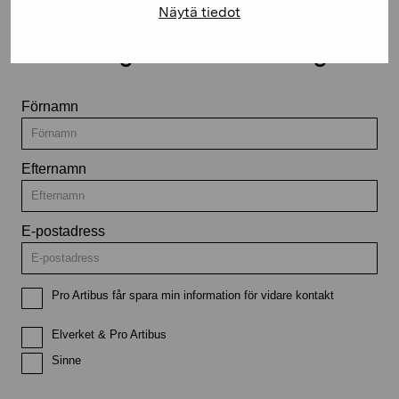
Näytä tiedot
Håll dig uppdaterad om aktuella
utställningar och evenemang
Förnamn
Efternamn
E-postadress
Pro Artibus får spara min information för vidare kontakt
Elverket & Pro Artibus
Sinne