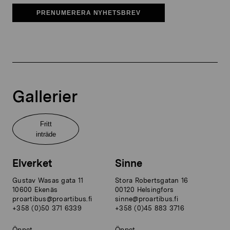
PRENUMERERA NYHETSBREV
Gallerier
Fritt
inträde
Elverket
Sinne
Gustav Wasas gata 11
Stora Robertsgatan 16
10600 Ekenäs
00120 Helsingfors
proartibus@proartibus.fi
sinne@proartibus.fi
+358 (0)50 371 6339
+358 (0)45 883 3716
Öppet
Öppet