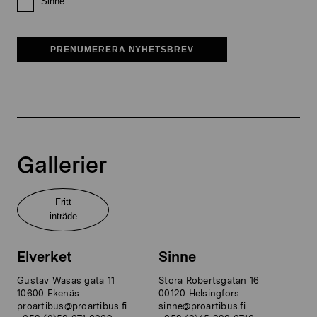
Sinne
PRENUMERERA NYHETSBREV
Gallerier
Fritt
inträde
Elverket
Sinne
Gustav Wasas gata 11
Stora Robertsgatan 16
10600 Ekenäs
00120 Helsingfors
proartibus@proartibus.fi
sinne@proartibus.fi