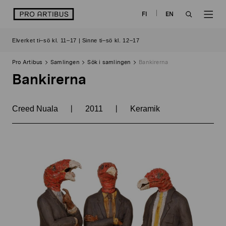
Skip
logo
FI
EN
to
OPEN
OP
content
Elverket ti–sö kl. 11–17 | Sinne ti–sö kl. 12–17
SEARCH
NAV
Pro Artibus
Samlingen
Sök i samlingen
Bankirerna
Bankirerna
|
|
Creed Nuala
2011
Keramik