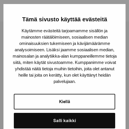
Tämä sivusto käyttää evästeitä
Käytämme evästeitä tarjoamamme sisällön ja
Stiftelsen Pro Artibus
mainosten räätälöimiseen, sosiaalisen median
ominaisuuksien tukemiseen ja kävijämäärämme
analysoimiseen. Lisäksi jaamme sosiaalisen median,
Gustav Wasas gata 11
mainosalan ja analytiikka-alan kumppaneillemme tietoja
siitä, miten käytät sivustoamme. Kumppanimme voivat
10600 Ekenäs
yhdistää näitä tietoja muihin tietoihin, joita olet antanut
proartibus@proartibus.fi
heille tai joita on kerätty, kun olet käyttänyt heidän
+358 (0)50 371 6339
palvelujaan.
Kiellä
Kontakta oss
Salli kaikki