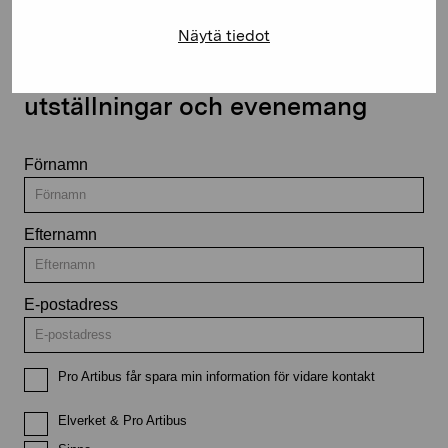
Näytä tiedot
Håll dig uppdaterad om aktuella
utställningar och evenemang
Förnamn
Efternamn
E-postadress
Pro Artibus får spara min information för vidare kontakt
Elverket & Pro Artibus