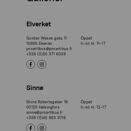
Elverket
Gustav Wasas gata 11
Öppet
10600 Ekenäs
ti–sö kl. 11–17
proartibus@proartibus.fi
+358 (0)50 371 6339
Sinne
Stora Robertsgatan 16
Öppet
00120 Helsingfors
ti–sö kl. 12–17
sinne@proartibus.fi
+358 (0)45 883 3716