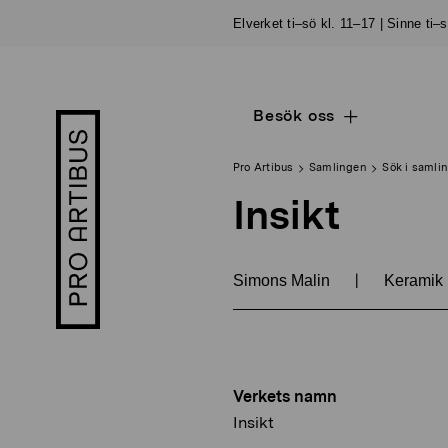
Skip
Elverket ti–sö kl. 11–17 | Sinne ti–
to
content
Besök oss
Open
Pro
sub
Artibus
navigation
logo
Pro Artibus
Samlingen
Sök i samli
Insikt
|
Simons Malin
Keramik
Verkets namn
Insikt