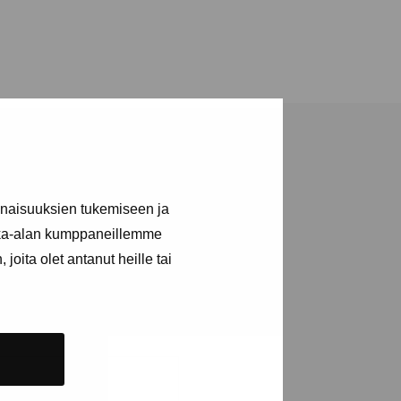
inaisuuksien tukemiseen ja
kka-alan kumppaneillemme
a utställningar
joita olet antanut heille tai
n