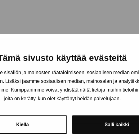
Tämä sivusto käyttää evästeitä
sisällön ja mainosten räätälöimiseen, sosiaalisen median om
. Lisäksi jaamme sosiaalisen median, mainosalan ja analytii
Håll dig uppdaterad om aktuell
amme. Kumppanimme voivat yhdistää näitä tietoja muihin tietoihin, 
joita on kerätty, kun olet käyttänyt heidän palvelujaan.
och evenemang
Förnamn
Efternam
Kiellä
Salli kaikki