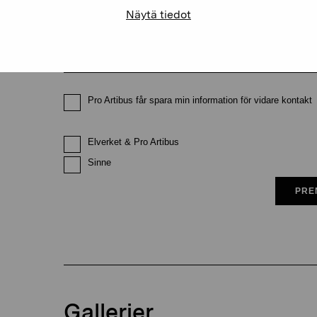
Näytä tiedot
E-postadress
Pro Artibus får spara min information för vidare kontakt
Elverket & Pro Artibus
Sinne
PRE
Gallerier