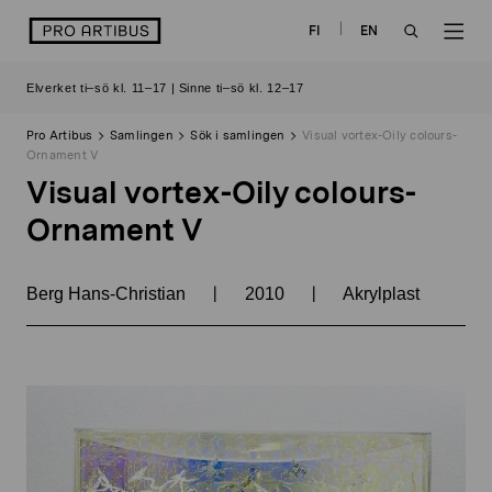
Skip
logo
FI
EN
to
OPEN
OP
content
Elverket ti–sö kl. 11–17 | Sinne ti–sö kl. 12–17
SEARCH
NAV
Pro Artibus
Samlingen
Sök i samlingen
Visual vortex-Oily colours-
Ornament V
Visual vortex-Oily colours-
Ornament V
|
|
Berg Hans-Christian
2010
Akrylplast