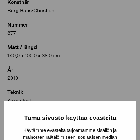
Konstnär
Berg Hans-Christian
Nummer
877
Mått / längd
140,0 x 100,0 x 38,0 cm
År
2010
Teknik
Akrylplast
Deponeringsplats
Tämä sivusto käyttää evästeitä
Mittistan, Närpes
Käytämme evästeitä tarjoamamme sisällön ja
mainosten räätälöimiseen, sosiaalisen median
© Kuvasto 2026