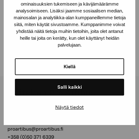
ominaisuuksien tukemiseen ja kävijämäärämme
analysoimiseen. Lisäksi jaamme sosiaalisen median,
mainosalan ja analytiikka-alan kumppaneillemme tietoja
siitä, miten käytät sivustoamme. Kumppanimme voivat
Dela:
yhdistää näitä tietoja muihin tietoihin, joita olet antanut
heille tai joita on kerätty, kun olet käyttänyt heidän
Facebook
palvelujaan.
Linkedin
Kiellä
Salli kaikki
Stiftelsen Pro Artibus
Näytä tiedot
Gustav Wasas gata 11
10600 Ekenäs
proartibus@proartibus.fi
+358 (0)50 371 6339