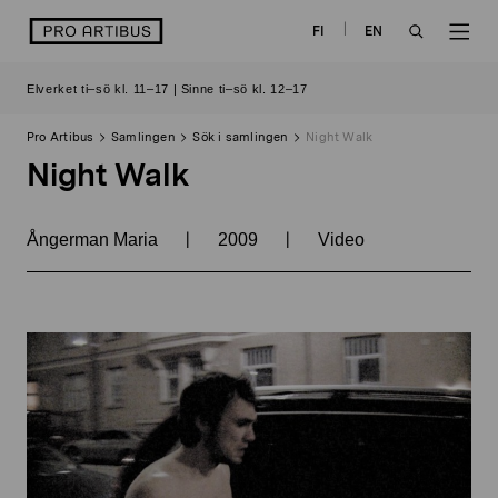
Skip
logo
FI
EN
to
OPEN
OP
content
Elverket ti–sö kl. 11–17 | Sinne ti–sö kl. 12–17
SEARCH
NAV
Pro Artibus
Samlingen
Sök i samlingen
Night Walk
Night Walk
|
|
Ångerman Maria
2009
Video