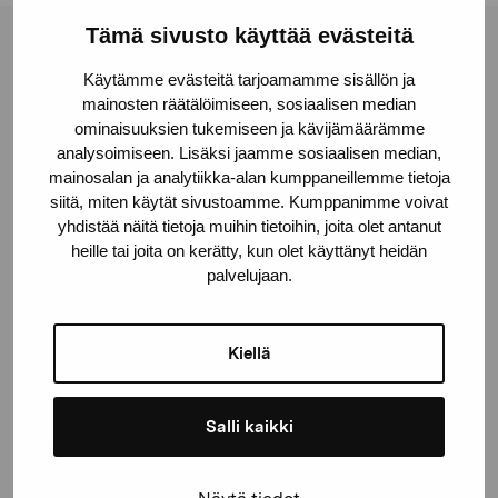
Tämä sivusto käyttää evästeitä
Stiftelsen Pro Artibus
Käytämme evästeitä tarjoamamme sisällön ja
mainosten räätälöimiseen, sosiaalisen median
ominaisuuksien tukemiseen ja kävijämäärämme
Gustav Wasas gata 11
analysoimiseen. Lisäksi jaamme sosiaalisen median,
10600 Ekenäs
mainosalan ja analytiikka-alan kumppaneillemme tietoja
proartibus@proartibus.fi
siitä, miten käytät sivustoamme. Kumppanimme voivat
+358 (0)50 371 6339
yhdistää näitä tietoja muihin tietoihin, joita olet antanut
heille tai joita on kerätty, kun olet käyttänyt heidän
palvelujaan.
Kiellä
Kontakta oss
Salli kaikki