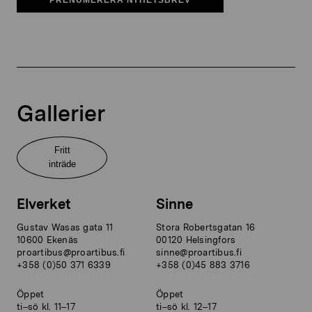
Gallerier
Fritt
inträde
Elverket
Sinne
Gustav Wasas gata 11
Stora Robertsgatan 16
10600 Ekenäs
00120 Helsingfors
proartibus@proartibus.fi
sinne@proartibus.fi
+358 (0)50 371 6339
+358 (0)45 883 3716
Öppet
Öppet
ti–sö kl. 11–17
ti–sö kl. 12–17