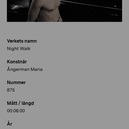
Verkets namn
Night Walk
Konstnär
Ångerman Maria
Nummer
875
Mått / längd
00:08:00
År