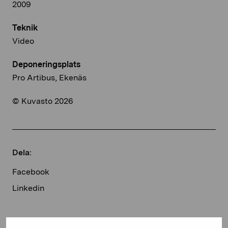
2009
Teknik
Video
Deponeringsplats
Pro Artibus, Ekenäs
© Kuvasto 2026
Dela:
Facebook
Linkedin