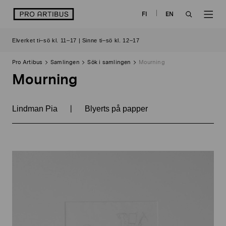
Skip
logo
FI
EN
to
OPEN
OP
content
Elverket ti–sö kl. 11–17 | Sinne ti–sö kl. 12–17
SEARCH
NAV
Pro Artibus
Samlingen
Sök i samlingen
Mourning
Mourning
|
Lindman Pia
Blyerts på papper