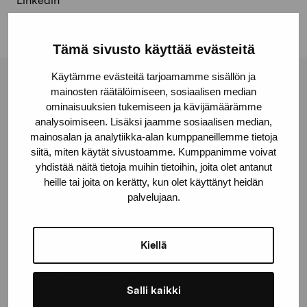
Linkedin
Tämä sivusto käyttää evästeitä
Käytämme evästeitä tarjoamamme sisällön ja
Stiftelsen Pro Artibus
mainosten räätälöimiseen, sosiaalisen median
ominaisuuksien tukemiseen ja kävijämäärämme
analysoimiseen. Lisäksi jaamme sosiaalisen median,
mainosalan ja analytiikka-alan kumppaneillemme tietoja
Gustav Wasas gata 11
siitä, miten käytät sivustoamme. Kumppanimme voivat
10600 Ekenäs
yhdistää näitä tietoja muihin tietoihin, joita olet antanut
proartibus@proartibus.fi
heille tai joita on kerätty, kun olet käyttänyt heidän
+358 (0)50 371 6339
palvelujaan.
Kiellä
Kontakta oss
Salli kaikki