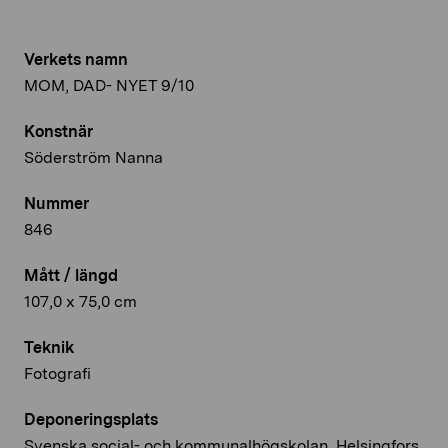
Verkets namn
MOM, DAD- NYET 9/10
Konstnär
Söderström Nanna
Nummer
846
Mått / längd
107,0 x 75,0 cm
Teknik
Fotografi
Deponeringsplats
Svenska social- och kommunalhögskolan, Helsingfors