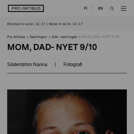
Skip
logo
FI
EN
to
OPEN
OP
content
Elverket ti–sö kl. 11–17 | Sinne ti–sö kl. 12–17
SEARCH
NAV
Pro Artibus
Samlingen
Sök i samlingen
MOM, DAD- NYET 9/10
MOM, DAD- NYET 9/10
|
Söderström Nanna
Fotografi