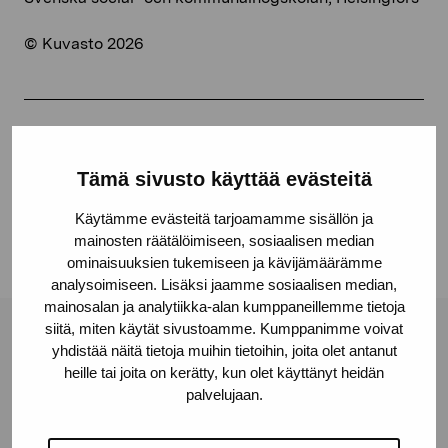
© Kuvasto 2026
Dela:
Tämä sivusto käyttää evästeitä
Facebook
Linkedin
Käytämme evästeitä tarjoamamme sisällön ja
mainosten räätälöimiseen, sosiaalisen median
ominaisuuksien tukemiseen ja kävijämäärämme
analysoimiseen. Lisäksi jaamme sosiaalisen median,
mainosalan ja analytiikka-alan kumppaneillemme tietoja
siitä, miten käytät sivustoamme. Kumppanimme voivat
Stiftelsen Pro Artibus
yhdistää näitä tietoja muihin tietoihin, joita olet antanut
heille tai joita on kerätty, kun olet käyttänyt heidän
palvelujaan.
Gustav Wasas gata 11
10600 Ekenäs