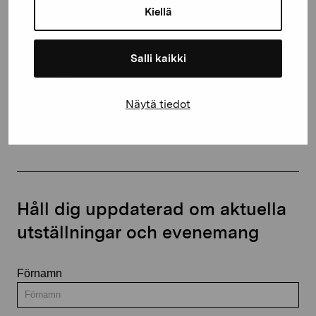
Kiellä
proartibus@proartibus.fi
+358 (0)50 371 6339
Salli kaikki
Näytä tiedot
Kontakta oss
Håll dig uppdaterad om aktuella
utställningar och evenemang
Förnamn