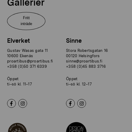
Gallerier
Fritt
inträde
Elverket
Sinne
Gustav Wasas gata 11
Stora Robertsgatan 16
10600 Ekenäs
00120 Helsingfors
proartibus@proartibus.fi
sinne@proartibus.fi
+358 (0)50 371 6339
+358 (0)45 883 3716
Öppet
Öppet
ti–sö kl. 11–17
ti–sö kl. 12–17