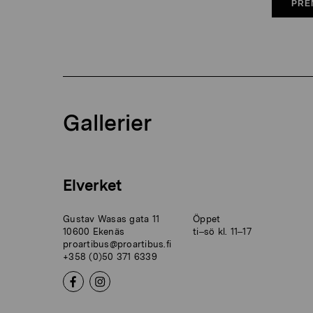
PRE
Gallerier
Elverket
Gustav Wasas gata 11
Öppet
10600 Ekenäs
ti–sö kl. 11–17
proartibus@proartibus.fi
+358 (0)50 371 6339