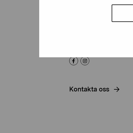
Artibus
Gustav Wasas gata 11
10600 Ekenäs
proartibus@proartibus.fi
+358 (0)50 371 6339
Kontakta oss