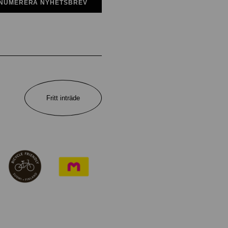
NUMERERA NYHETSBREV
Fritt inträde