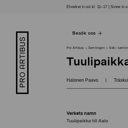
Skip
Elverket ti–sö kl. 11–17 | Sinne ti–
to
content
Besök oss
Open
Pro
sub
Artibus
navigation
logo
Pro Artibus
Samlingen
Sök i samli
Tuulipaikka
|
Halonen Paavo
Träskul
Verkets namn
Tuulipaikka till Aalo