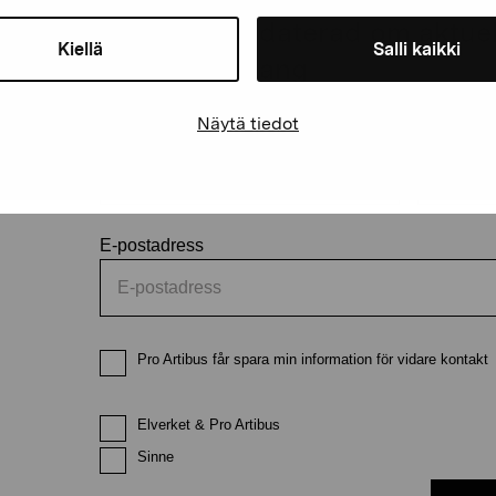
Håll dig uppdaterad om aktuell
Kiellä
Salli kaikki
och evenemang
Näytä tiedot
Förnamn
Efternam
E-postadress
Pro Artibus får spara min information för vidare kontakt
Elverket & Pro Artibus
Sinne