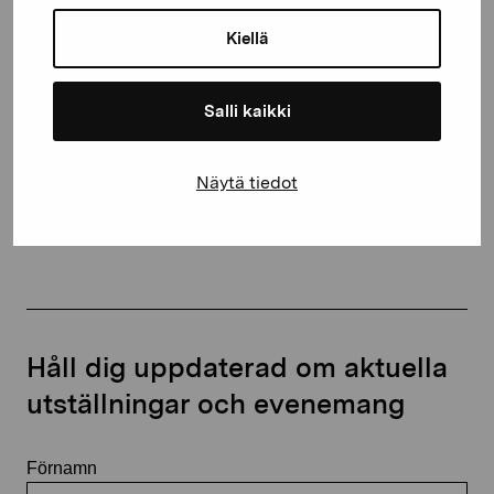
Gustav Wasas gata 11
10600 Ekenäs
Kiellä
proartibus@proartibus.fi
+358 (0)50 371 6339
Salli kaikki
Näytä tiedot
Kontakta oss
Håll dig uppdaterad om aktuella
utställningar och evenemang
Förnamn