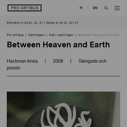
Skip
logo
FI
EN
to
OPEN
OP
content
Elverket ti–sö kl. 11–17 | Sinne ti–sö kl. 12–17
SEARCH
NAV
Pro Artibus
Samlingen
Sök i samlingen
Between Heaven and Earth
Between Heaven and Earth
|
|
Hackman Anna
2008
Stengods och
porslin