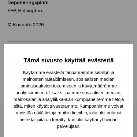
Deponeringsplats
SFP, Helsingfors
© Kuvasto 2026
Dela:
Tämä sivusto käyttää evästeitä
Facebook
Käytämme evästeitä tarjoamamme sisällön ja
Linkedin
mainosten räätälöimiseen, sosiaalisen median
ominaisuuksien tukemiseen ja kävijämäärämme
analysoimiseen. Lisäksi jaamme sosiaalisen median,
mainosalan ja analytiikka-alan kumppaneillemme tietoja
siitä, miten käytät sivustoamme. Kumppanimme voivat
yhdistää näitä tietoja muihin tietoihin, joita olet antanut
Stiftelsen Pro Artibus
heille tai joita on kerätty, kun olet käyttänyt heidän
palvelujaan.