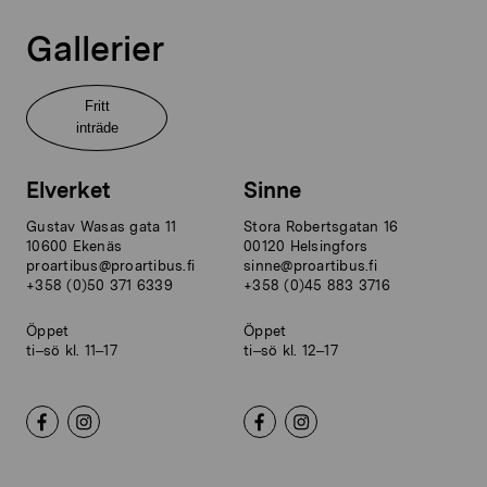
Gallerier
Fritt
inträde
Elverket
Sinne
Gustav Wasas gata 11
Stora Robertsgatan 16
10600 Ekenäs
00120 Helsingfors
proartibus@proartibus.fi
sinne@proartibus.fi
+358 (0)50 371 6339
+358 (0)45 883 3716
Öppet
Öppet
ti–sö kl. 11–17
ti–sö kl. 12–17