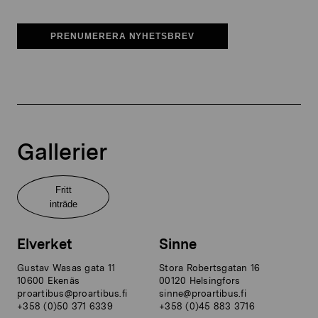
PRENUMERERA NYHETSBREV
Gallerier
Fritt
inträde
Elverket
Sinne
Gustav Wasas gata 11
Stora Robertsgatan 16
10600 Ekenäs
00120 Helsingfors
proartibus@proartibus.fi
sinne@proartibus.fi
+358 (0)50 371 6339
+358 (0)45 883 3716