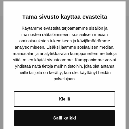
Tämä sivusto käyttää evästeitä
Käytämme evästeitä tarjoamamme sisällön ja
Stiftelsen Pro Artibus
mainosten räätälöimiseen, sosiaalisen median
ominaisuuksien tukemiseen ja kävijämäärämme
analysoimiseen. Lisäksi jaamme sosiaalisen median,
Gustav Wasas gata 11
mainosalan ja analytiikka-alan kumppaneillemme tietoja
10600 Ekenäs
siitä, miten käytät sivustoamme. Kumppanimme voivat
proartibus@proartibus.fi
yhdistää näitä tietoja muihin tietoihin, joita olet antanut
+358 (0)50 371 6339
heille tai joita on kerätty, kun olet käyttänyt heidän
palvelujaan.
Kiellä
Kontakta oss
Salli kaikki