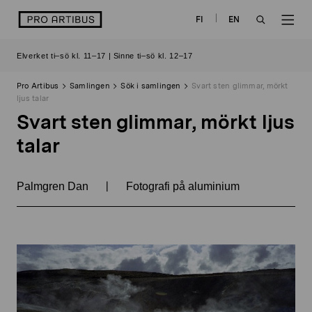
Skip
logo
FI
EN
to
OPEN
OP
content
Elverket ti–sö kl. 11–17 | Sinne ti–sö kl. 12–17
SEARCH
NAV
Pro Artibus
Samlingen
Sök i samlingen
Svart sten glimmar, mörkt
ljus talar
Svart sten glimmar, mörkt ljus
talar
|
Palmgren Dan
Fotografi på aluminium