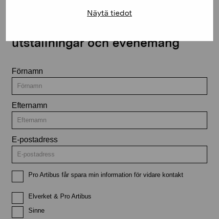
Näytä tiedot
Håll dig uppdaterad om aktuella
utställningar och evenemang
Förnamn
Efternamn
E-postadress
Pro Artibus får spara min information för vidare kontakt
Elverket & Pro Artibus
Sinne