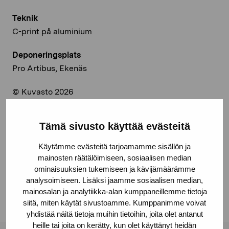
Teknik
C-print på aluminium
Deponeringsplats
Pro Artibus, Ekenäs
© Kuvasto 2026
Tämä sivusto käyttää evästeitä
Dela:
Käytämme evästeitä tarjoamamme sisällön ja
mainosten räätälöimiseen, sosiaalisen median
Facebook
ominaisuuksien tukemiseen ja kävijämäärämme
Linkedin
analysoimiseen. Lisäksi jaamme sosiaalisen median,
mainosalan ja analytiikka-alan kumppaneillemme tietoja
siitä, miten käytät sivustoamme. Kumppanimme voivat
yhdistää näitä tietoja muihin tietoihin, joita olet antanut
heille tai joita on kerätty, kun olet käyttänyt heidän