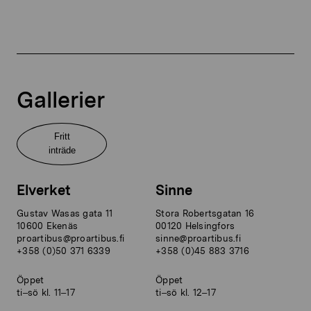
Gallerier
Fritt
inträde
Elverket
Sinne
Gustav Wasas gata 11
Stora Robertsgatan 16
10600 Ekenäs
00120 Helsingfors
proartibus@proartibus.fi
sinne@proartibus.fi
+358 (0)50 371 6339
+358 (0)45 883 3716
Öppet
Öppet
ti–sö kl. 11–17
ti–sö kl. 12–17