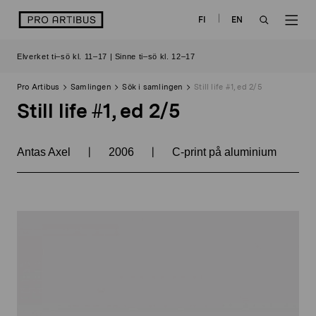
Skip
logo
FI
EN
to
OPEN
OP
content
Elverket ti–sö kl. 11–17 | Sinne ti–sö kl. 12–17
SEARCH
NAV
Pro Artibus
Samlingen
Sök i samlingen
Still life #1, ed 2/5
Still life #1, ed 2/5
|
|
Antas Axel
2006
C-print på aluminium