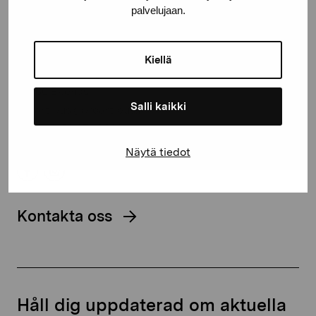
palvelujaan.
Stiftelsen Pro Artibus
Kiellä
Gustav Wasas gata 11
10600 Ekenäs
Salli kaikki
proartibus@proartibus.fi
+358 (0)50 371 6339
Näytä tiedot
Kontakta oss
Håll dig uppdaterad om aktuella