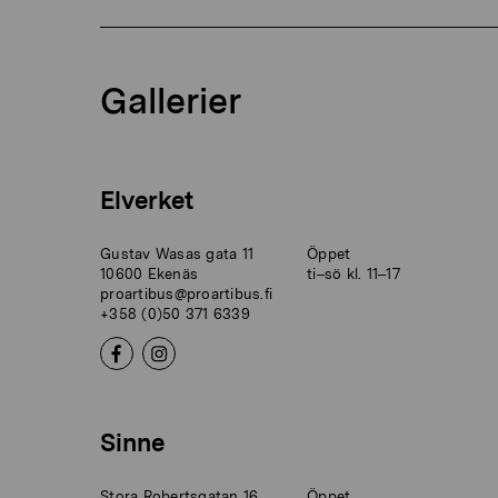
Gallerier
Elverket
Gustav Wasas gata 11
Öppet
10600 Ekenäs
ti–sö kl. 11–17
proartibus@proartibus.fi
+358 (0)50 371 6339
Sinne
Stora Robertsgatan 16
Öppet