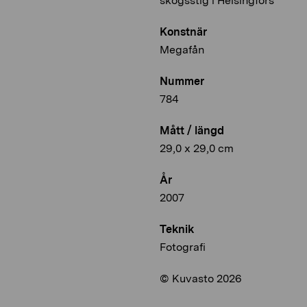
skogsstig i Helsingfors
Konstnär
Megafån
Nummer
784
Mått / längd
29,0 x 29,0 cm
År
2007
Teknik
Fotografi
© Kuvasto 2026