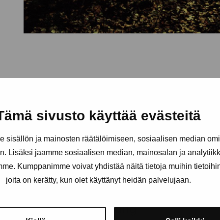
Tämä sivusto käyttää evästeitä
sisällön ja mainosten räätälöimiseen, sosiaalisen median om
. Lisäksi jaamme sosiaalisen median, mainosalan ja analytii
amme. Kumppanimme voivat yhdistää näitä tietoja muihin tietoihin, 
joita on kerätty, kun olet käyttänyt heidän palvelujaan.
Håll dig uppdaterad om aktuell
och evenemang