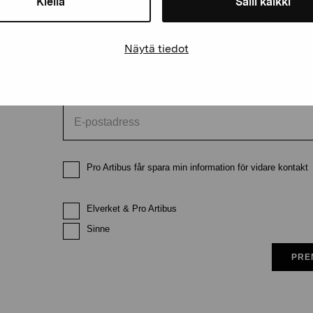
Kiellä
Salli kaikki
Förnamn
Efternam
Näytä tiedot
E-postadress
Pro Artibus får spara min information för vidare kontakt
Elverket & Pro Artibus
Sinne
PRE