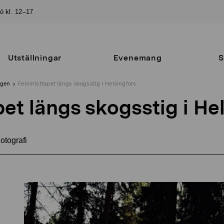
sö kl. 12–17
Utställningar
Evenemang
S
ngen
Feministtapet längs skogsstig i Helsingfors
et längs skogsstig i He
otografi