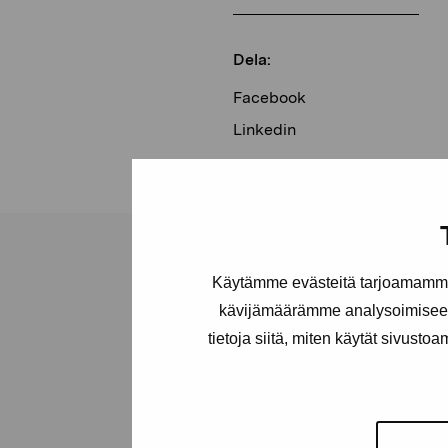
Dela:
Facebook
Linkedin
Käytämme evästeitä tarjoamamme 
kävijämäärämme analysoimiseen
tietoja siitä, miten käytät sivusto
Stiftelsen Pro
Artibus
Gustav Wasas gata 11