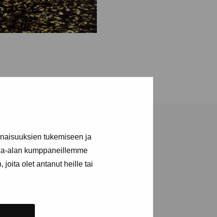
inaisuuksien tukemiseen ja
kka-alan kumppaneillemme
joita olet antanut heille tai
a utställningar