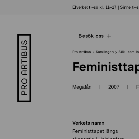
Skip
Elverket ti–sö kl. 11–17 | Sinne ti–
to
content
Besök oss
Open
Pro
sub
Artibus
navigation
logo
Pro Artibus
Samlingen
Sök i samli
Feministtap
|
|
Megafån
2007
F
Verkets namn
Feministtapet längs