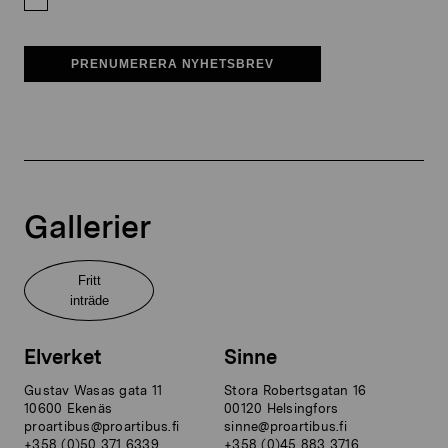
PRENUMERERA NYHETSBREV
Gallerier
Fritt
inträde
Elverket
Sinne
Gustav Wasas gata 11
Stora Robertsgatan 16
10600 Ekenäs
00120 Helsingfors
proartibus@proartibus.fi
sinne@proartibus.fi
+358 (0)50 371 6339
+358 (0)45 883 3716