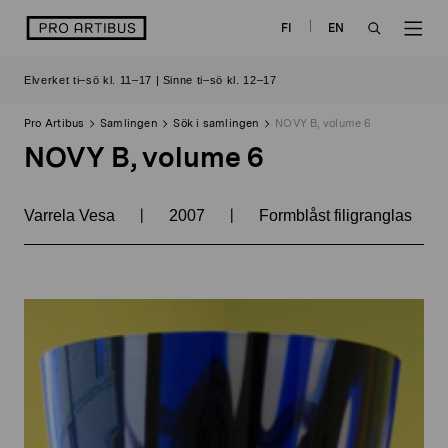
Skip
logo
FI
EN
to
OPEN
OP
content
Elverket ti–sö kl. 11–17 | Sinne ti–sö kl. 12–17
SEARCH
NAV
Pro Artibus
Samlingen
Sök i samlingen
NOVY B, volume 6
NOVY B, volume 6
|
|
Varrela Vesa
2007
Formblåst filigranglas