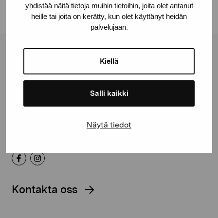
yhdistää näitä tietoja muihin tietoihin, joita olet antanut
heille tai joita on kerätty, kun olet käyttänyt heidän
palvelujaan.
Stiftelsen Pro Artibus
Kiellä
Gustav Wasas gata 11
Salli kaikki
10600 Ekenäs
proartibus@proartibus.fi
Näytä tiedot
+358 (0)50 371 6339
Kontakta oss