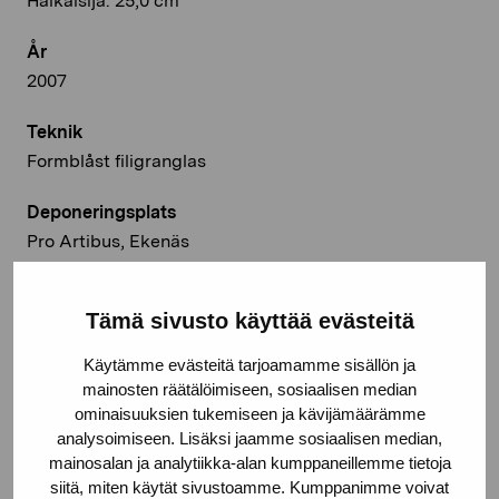
Halkaisija: 25,0 cm
År
2007
Teknik
Formblåst filigranglas
Deponeringsplats
Pro Artibus, Ekenäs
© Kuvasto 2026
Tämä sivusto käyttää evästeitä
Käytämme evästeitä tarjoamamme sisällön ja
mainosten räätälöimiseen, sosiaalisen median
Dela:
ominaisuuksien tukemiseen ja kävijämäärämme
analysoimiseen. Lisäksi jaamme sosiaalisen median,
Facebook
mainosalan ja analytiikka-alan kumppaneillemme tietoja
Linkedin
siitä, miten käytät sivustoamme. Kumppanimme voivat