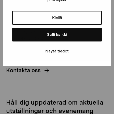
Stiftelsen Pro Artibus
Kiellä
Gustav Wasas gata 11
10600 Ekenäs
proartibus@proartibus.fi
Salli kaikki
+358 (0)50 371 6339
Näytä tiedot
Kontakta oss
Håll dig uppdaterad om aktuella
utställningar och evenemang