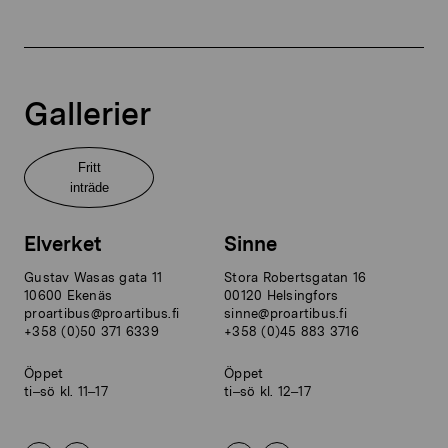
Gallerier
Fritt
inträde
Elverket
Sinne
Gustav Wasas gata 11
Stora Robertsgatan 16
10600 Ekenäs
00120 Helsingfors
proartibus@proartibus.fi
sinne@proartibus.fi
+358 (0)50 371 6339
+358 (0)45 883 3716
Öppet
Öppet
ti–sö kl. 11–17
ti–sö kl. 12–17