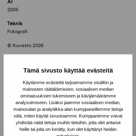
År
2005
Teknik
Fotografi
© Kuvasto 2026
Tämä sivusto käyttää evästeitä
Dela:
Käytämme evästeitä tarjoamamme sisällön ja
Facebook
mainosten räätälöimiseen, sosiaalisen median
ominaisuuksien tukemiseen ja kävijämäärämme
Linkedin
analysoimiseen. Lisäksi jaamme sosiaalisen median,
mainosalan ja analytiikka-alan kumppaneillemme tietoja
siitä, miten käytät sivustoamme. Kumppanimme voivat
yhdistää näitä tietoja muihin tietoihin, joita olet antanut
heille tai joita on kerätty, kun olet käyttänyt heidän
palvelujaan.