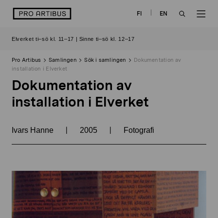
Skip
logo
FI
EN
to
OPEN
OP
content
Elverket ti–sö kl. 11–17 | Sinne ti–sö kl. 12–17
SEARCH
NAV
Pro Artibus
Samlingen
Sök i samlingen
Dokumentation av
installation i Elverket
Dokumentation av
installation i Elverket
|
|
Ivars Hanne
2005
Fotografi