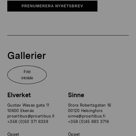
PRENUMERERA NYHETSBREV
Gallerier
Fritt
inträde
Elverket
Sinne
Gustav Wasas gata 11
Stora Robertsgatan 16
10600 Ekenäs
00120 Helsingfors
proartibus@proartibus.fi
sinne@proartibus.fi
+358 (0)50 371 6339
+358 (0)45 883 3716
Öppet
Öppet