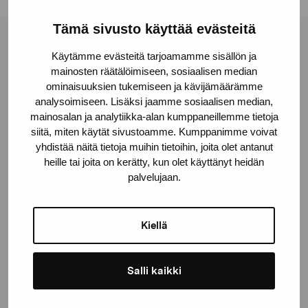
Tämä sivusto käyttää evästeitä
Stiftelsen Pro Artibus
Käytämme evästeitä tarjoamamme sisällön ja
mainosten räätälöimiseen, sosiaalisen median
ominaisuuksien tukemiseen ja kävijämäärämme
Gustav Wasas gata 11
analysoimiseen. Lisäksi jaamme sosiaalisen median,
10600 Ekenäs
mainosalan ja analytiikka-alan kumppaneillemme tietoja
siitä, miten käytät sivustoamme. Kumppanimme voivat
proartibus@proartibus.fi
yhdistää näitä tietoja muihin tietoihin, joita olet antanut
+358 (0)50 371 6339
heille tai joita on kerätty, kun olet käyttänyt heidän
palvelujaan.
Kiellä
Kontakta oss
Salli kaikki