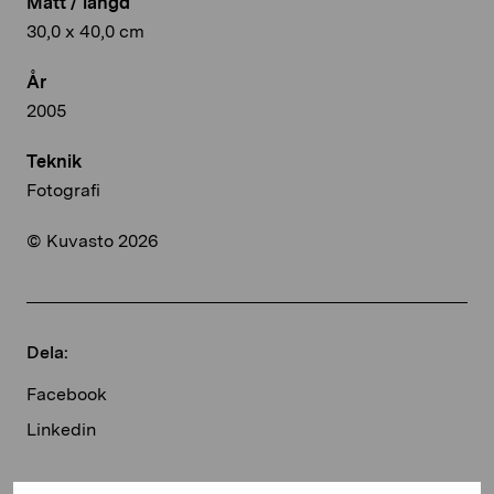
Mått / längd
30,0 x 40,0 cm
År
2005
Teknik
Fotografi
© Kuvasto 2026
Dela:
Facebook
Linkedin