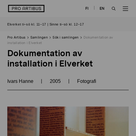
Skip
logo
FI
EN
to
OPEN
OP
content
Elverket ti–sö kl. 11–17 | Sinne ti–sö kl. 12–17
SEARCH
NAV
Pro Artibus
Samlingen
Sök i samlingen
Dokumentation av
installation i Elverket
Dokumentation av
installation i Elverket
|
|
Ivars Hanne
2005
Fotografi