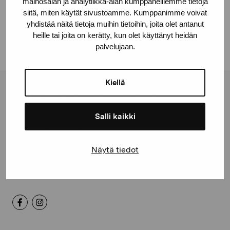
mainosalan ja analytiikka-alan kumppaneillemme tietoja
Facebook
siitä, miten käytät sivustoamme. Kumppanimme voivat
yhdistää näitä tietoja muihin tietoihin, joita olet antanut
Linkedin
heille tai joita on kerätty, kun olet käyttänyt heidän
palvelujaan.
Kiellä
Stiftelsen Pro Artibus
Salli kaikki
Gustav Wasas gata 11
10600 Ekenäs
Näytä tiedot
proartibus@proartibus.fi
+358 (0)50 371 6339