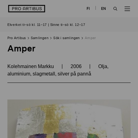
Skip
logo
FI
EN
to
OPEN
OP
content
Elverket ti–sö kl. 11–17 | Sinne ti–sö kl. 12–17
SEARCH
NAV
Pro Artibus
Samlingen
Sök i samlingen
Amper
Amper
|
|
Kolehmainen Markku
2006
Olja,
aluminium, slagmetall, silver på pannå