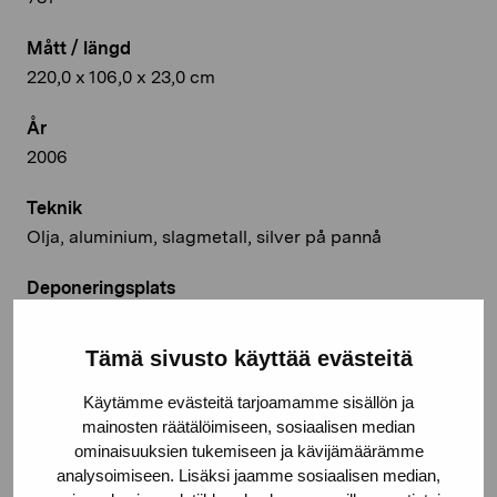
Mått / längd
220,0 x 106,0 x 23,0 cm
År
2006
Teknik
Olja, aluminium, slagmetall, silver på pannå
Deponeringsplats
Svenska litteratursällskapet i Finland rf
Tämä sivusto käyttää evästeitä
© Kuvasto 2026
Käytämme evästeitä tarjoamamme sisällön ja
mainosten räätälöimiseen, sosiaalisen median
ominaisuuksien tukemiseen ja kävijämäärämme
analysoimiseen. Lisäksi jaamme sosiaalisen median,
Dela: