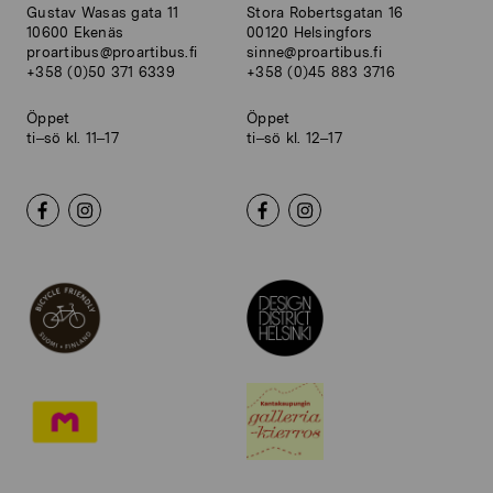
Gustav Wasas gata 11
Stora Robertsgatan 16
10600 Ekenäs
00120 Helsingfors
proartibus@proartibus.fi
sinne@proartibus.fi
+358 (0)50 371 6339
+358 (0)45 883 3716
Öppet
Öppet
ti–sö kl. 11–17
ti–sö kl. 12–17