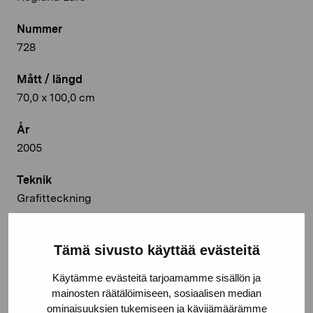
Nummer
728
Mått / längd
70,0 x 100,0 cm
År
2005
Teknik
Grafitteckning
Deponeringsplats
Pro Artibus, Ekenäs
Tämä sivusto käyttää evästeitä
Käytämme evästeitä tarjoamamme sisällön ja
© Kuvasto 2026
mainosten räätälöimiseen, sosiaalisen median
ominaisuuksien tukemiseen ja kävijämäärämme