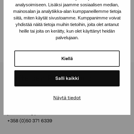
analysoimiseen. Lisäksi jaamme sosiaalisen median,
mainosalan ja analytiikka-alan kumppaneillemme tietoja
Dela:
siitä, miten käytät sivustoamme. Kumppanimme voivat
yhdistää näitä tietoja muihin tietoihin, joita olet antanut
Facebook
heille tai joita on kerätty, kun olet käyttänyt heidän
Linkedin
palvelujaan.
Kiellä
Stiftelsen Pro Artibus
Salli kaikki
Gustav Wasas gata 11
Näytä tiedot
10600 Ekenäs
proartibus@proartibus.fi
+358 (0)50 371 6339