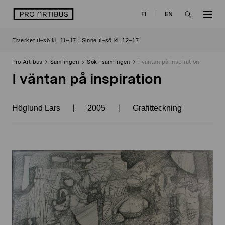
Skip
logo
FI
EN
to
OPEN
OP
content
Elverket ti–sö kl. 11–17 | Sinne ti–sö kl. 12–17
SEARCH
NAV
Pro Artibus
Samlingen
Sök i samlingen
I väntan på inspiration
I väntan på inspiration
|
|
Höglund Lars
2005
Grafitteckning