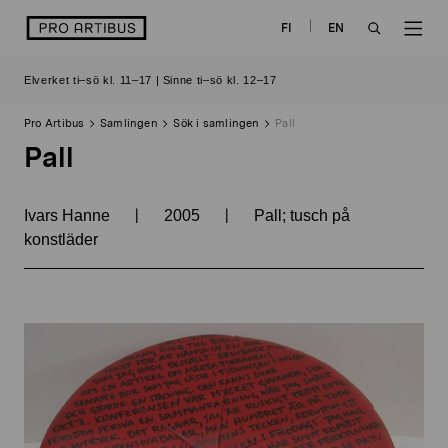
Skip
logo
FI
EN
to
OPEN
OP
content
Elverket ti–sö kl. 11–17 | Sinne ti–sö kl. 12–17
SEARCH
NAV
Pro Artibus
Samlingen
Sök i samlingen
Pall
Pall
|
|
Ivars Hanne
2005
Pall; tusch på
konstläder