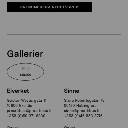
PRENUMERERA NYHETSBREV
Gallerier
Fritt
inträde
Elverket
Sinne
Gustav Wasas gata 11
Stora Robertsgatan 16
10600 Ekenäs
00120 Helsingfors
proartibus@proartibus.fi
sinne@proartibus.fi
+358 (0)50 371 6339
+358 (0)45 883 3716
Öppet
Öppet