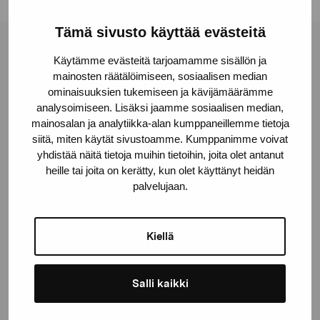
Tämä sivusto käyttää evästeitä
Stiftelsen Pro Artibus
Käytämme evästeitä tarjoamamme sisällön ja
mainosten räätälöimiseen, sosiaalisen median
ominaisuuksien tukemiseen ja kävijämäärämme
Gustav Wasas gata 11
analysoimiseen. Lisäksi jaamme sosiaalisen median,
mainosalan ja analytiikka-alan kumppaneillemme tietoja
10600 Ekenäs
siitä, miten käytät sivustoamme. Kumppanimme voivat
proartibus@proartibus.fi
yhdistää näitä tietoja muihin tietoihin, joita olet antanut
+358 (0)50 371 6339
heille tai joita on kerätty, kun olet käyttänyt heidän
palvelujaan.
Kiellä
Kontakta oss
Salli kaikki