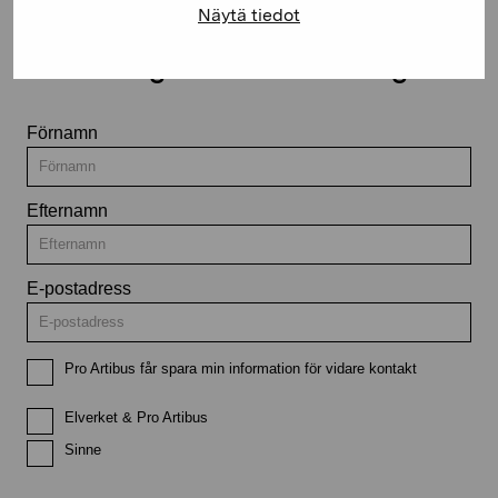
Näytä tiedot
Håll dig uppdaterad om aktuella
utställningar och evenemang
Förnamn
Efternamn
E-postadress
Pro Artibus får spara min information för vidare kontakt
Elverket & Pro Artibus
Sinne