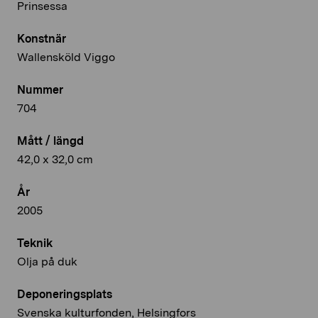
Prinsessa
Konstnär
Wallensköld Viggo
Nummer
704
Mått / längd
42,0 x 32,0 cm
År
2005
Teknik
Olja på duk
Deponeringsplats
Svenska kulturfonden, Helsingfors