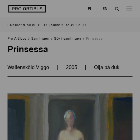
Skip
logo
FI
EN
to
OPEN
OP
content
Elverket ti–sö kl. 11–17 | Sinne ti–sö kl. 12–17
SEARCH
NAV
Pro Artibus
Samlingen
Sök i samlingen
Prinsessa
Prinsessa
|
|
Wallensköld Viggo
2005
Olja på duk