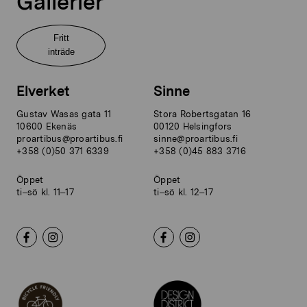
Gallerier
Fritt
inträde
Elverket
Sinne
Gustav Wasas gata 11
Stora Robertsgatan 16
10600 Ekenäs
00120 Helsingfors
proartibus@proartibus.fi
sinne@proartibus.fi
+358 (0)50 371 6339
+358 (0)45 883 3716
Öppet
Öppet
ti–sö kl. 11–17
ti–sö kl. 12–17