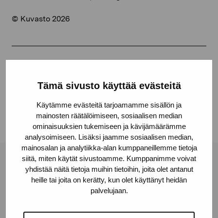
© Kuvasto 2026
Dela:
Tämä sivusto käyttää evästeitä
Facebook
Linkedin
Käytämme evästeitä tarjoamamme sisällön ja
mainosten räätälöimiseen, sosiaalisen median
ominaisuuksien tukemiseen ja kävijämäärämme
analysoimiseen. Lisäksi jaamme sosiaalisen median,
mainosalan ja analytiikka-alan kumppaneillemme tietoja
siitä, miten käytät sivustoamme. Kumppanimme voivat
Stiftelsen Pro Artibus
yhdistää näitä tietoja muihin tietoihin, joita olet antanut
heille tai joita on kerätty, kun olet käyttänyt heidän
palvelujaan.
Gustav Wasas gata 11
10600 Ekenäs