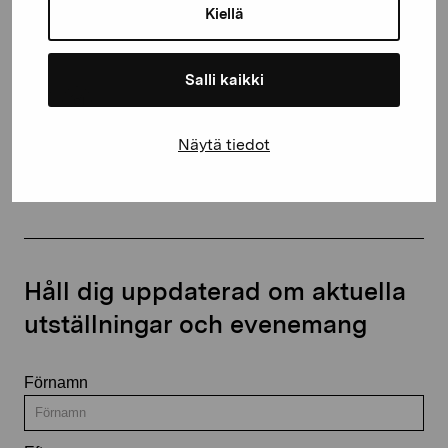
proartibus@proartibus.fi
Kiellä
+358 (0)50 371 6339
Salli kaikki
Näytä tiedot
Kontakta oss
Håll dig uppdaterad om aktuella
utställningar och evenemang
Förnamn