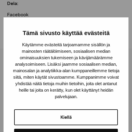
Dela:
Facebook
Linkedin
Tämä sivusto käyttää evästeitä
Käytämme evästeitä tarjoamamme sisällön ja
mainosten räätälöimiseen, sosiaalisen median
ominaisuuksien tukemiseen ja kävijämäärämme
Stiftelsen Pro Artibus
analysoimiseen. Lisäksi jaamme sosiaalisen median,
mainosalan ja analytiikka-alan kumppaneillemme tietoja
siitä, miten käytät sivustoamme. Kumppanimme voivat
Gustav Wasas gata 11
yhdistää näitä tietoja muihin tietoihin, joita olet antanut
heille tai joita on kerätty, kun olet käyttänyt heidän
10600 Ekenäs
palvelujaan.
proartibus@proartibus.fi
+358 (0)50 371 6339
Kiellä