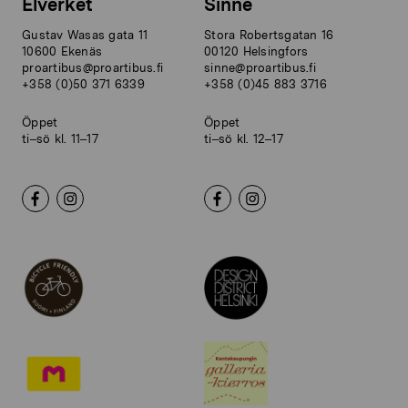
Elverket
Sinne
Gustav Wasas gata 11
Stora Robertsgatan 16
10600 Ekenäs
00120 Helsingfors
proartibus@proartibus.fi
sinne@proartibus.fi
+358 (0)50 371 6339
+358 (0)45 883 3716
Öppet
Öppet
ti–sö kl. 11–17
ti–sö kl. 12–17