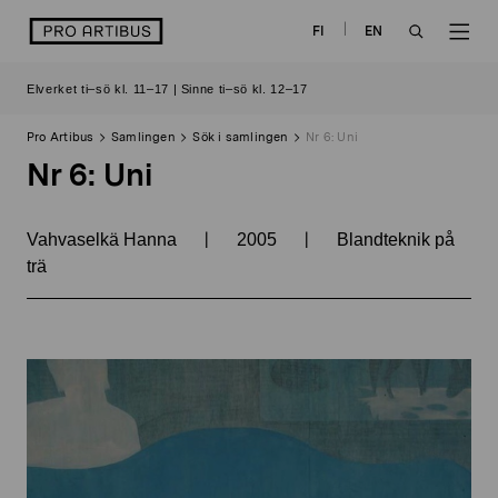
Skip
logo
FI
EN
to
OPEN
OP
content
Elverket ti–sö kl. 11–17 | Sinne ti–sö kl. 12–17
SEARCH
NAV
Pro Artibus
Samlingen
Sök i samlingen
Nr 6: Uni
Nr 6: Uni
|
|
Vahvaselkä Hanna
2005
Blandteknik på
trä