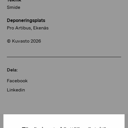
Smide
Deponeringsplats
Pro Artibus, Ekenäs
© Kuvasto 2026
Dela:
Facebook
Linkedin