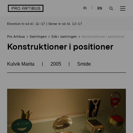
Skip
logo
FI
EN
to
OPEN
OP
content
Elverket ti–sö kl. 11–17 | Sinne ti–sö kl. 12–17
SEARCH
NAV
Pro Artibus
Samlingen
Sök i samlingen
Konstruktioner i positioner
Konstruktioner i positioner
|
|
Kulvik Marita
2005
Smide