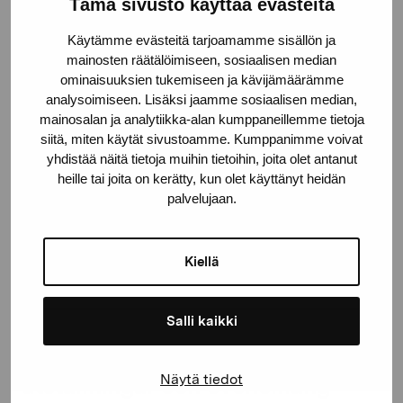
Stiftelsen Pro Artibus
Tämä sivusto käyttää evästeitä
Käytämme evästeitä tarjoamamme sisällön ja
mainosten räätälöimiseen, sosiaalisen median
Gustav Wasas gata 11
ominaisuuksien tukemiseen ja kävijämäärämme
10600 Ekenäs
analysoimiseen. Lisäksi jaamme sosiaalisen median,
proartibus@proartibus.fi
mainosalan ja analytiikka-alan kumppaneillemme tietoja
+358 (0)50 371 6339
siitä, miten käytät sivustoamme. Kumppanimme voivat
yhdistää näitä tietoja muihin tietoihin, joita olet antanut
heille tai joita on kerätty, kun olet käyttänyt heidän
palvelujaan.
Kontakta oss
Kiellä
Salli kaikki
Håll dig uppdaterad om aktuella
Näytä tiedot
utställningar och evenemang