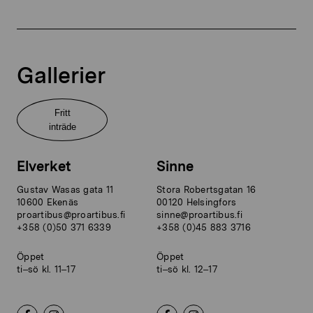
Gallerier
Fritt
inträde
Elverket
Sinne
Gustav Wasas gata 11
Stora Robertsgatan 16
10600 Ekenäs
00120 Helsingfors
proartibus@proartibus.fi
sinne@proartibus.fi
+358 (0)50 371 6339
+358 (0)45 883 3716
Öppet
Öppet
ti–sö kl. 11–17
ti–sö kl. 12–17