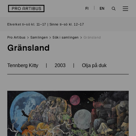
Skip
logo
FI
EN
to
OPEN
OP
content
Elverket ti–sö kl. 11–17 | Sinne ti–sö kl. 12–17
SEARCH
NAV
Pro Artibus
Samlingen
Sök i samlingen
Gränsland
Gränsland
|
|
Tennberg Kitty
2003
Olja på duk