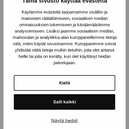
Tämä sivusto käyttää evästeitä
Käytämme evästeitä tarjoamamme sisällön ja
Gustav Wasas gata 11
mainosten räätälöimiseen, sosiaalisen median
ominaisuuksien tukemiseen ja kävijämäärämme
10600 Ekenäs
analysoimiseen. Lisäksi jaamme sosiaalisen median,
proartibus@proartibus.fi
mainosalan ja analytiikka-alan kumppaneillemme tietoja
+358 (0)50 371 6339
siitä, miten käytät sivustoamme. Kumppanimme voivat
yhdistää näitä tietoja muihin tietoihin, joita olet antanut
heille tai joita on kerätty, kun olet käyttänyt heidän
palvelujaan.
Kontakta oss
Kiellä
Salli kaikki
Håll dig uppdaterad om aktuella
utställningar och evenemang
Näytä tiedot