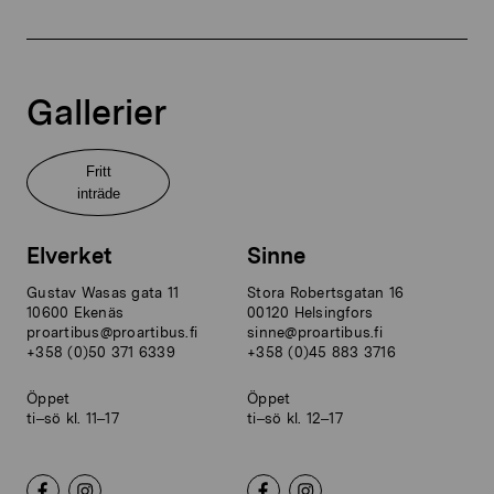
Gallerier
Fritt
inträde
Elverket
Sinne
Gustav Wasas gata 11
Stora Robertsgatan 16
10600 Ekenäs
00120 Helsingfors
proartibus@proartibus.fi
sinne@proartibus.fi
+358 (0)50 371 6339
+358 (0)45 883 3716
Öppet
Öppet
ti–sö kl. 11–17
ti–sö kl. 12–17