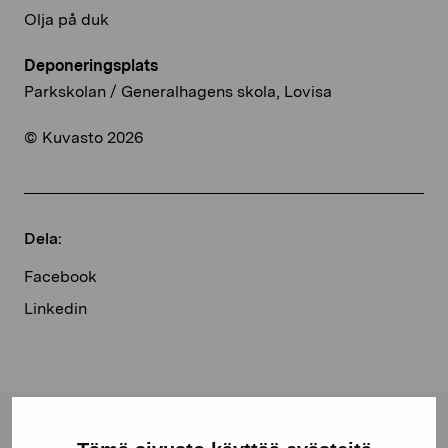
Olja på duk
Deponeringsplats
Parkskolan / Generalhagens skola, Lovisa
© Kuvasto 2026
Dela:
Facebook
Linkedin
Stiftelsen Pro Artibus