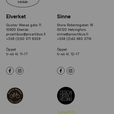
inträde
Elverket
Sinne
Gustav Wasas gata 11
Stora Robertsgatan 16
10600 Ekenäs
00120 Helsingfors
proartibus@proartibus.fi
sinne@proartibus.fi
+358 (0)50 371 6339
+358 (0)45 883 3716
Öppet
Öppet
ti–sö kl. 11–17
ti–sö kl. 12–17