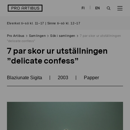
Skip
logo
FI
EN
to
OPEN
OP
content
Elverket ti–sö kl. 11–17 | Sinne ti–sö kl. 12–17
SEARCH
NAV
Pro Artibus
Samlingen
Sök i samlingen
7 par skor ur utställningen
”delicate confess”
7 par skor ur utställningen
”delicate confess”
|
|
Blaziunate Sigita
2003
Papper