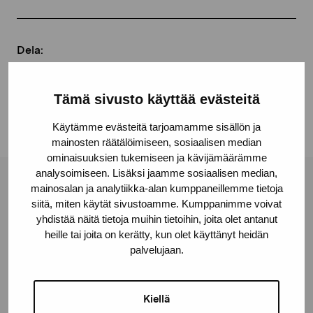
Dela:
Facebook
Tämä sivusto käyttää evästeitä
Linkedin
Käytämme evästeitä tarjoamamme sisällön ja
mainosten räätälöimiseen, sosiaalisen median
ominaisuuksien tukemiseen ja kävijämäärämme
analysoimiseen. Lisäksi jaamme sosiaalisen median,
Stiftelsen Pro Artibus
mainosalan ja analytiikka-alan kumppaneillemme tietoja
siitä, miten käytät sivustoamme. Kumppanimme voivat
yhdistää näitä tietoja muihin tietoihin, joita olet antanut
heille tai joita on kerätty, kun olet käyttänyt heidän
Gustav Wasas gata 11
palvelujaan.
10600 Ekenäs
proartibus@proartibus.fi
+358 (0)50 371 6339
Kiellä