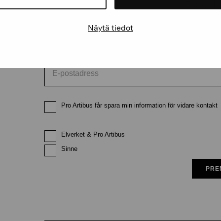
Förnamn
Efternam
Näytä tiedot
E-postadress
Pro Artibus får spara min information för vidare kontakt
Elverket & Pro Artibus
Sinne
PRE