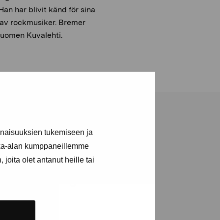
an har blivit känd för sina
t av rockmusiker. Bremer
Suomen Kuvalehti.
inaisuuksien tukemiseen ja
kka-alan kumppaneillemme
joita olet antanut heille tai
a utställningar