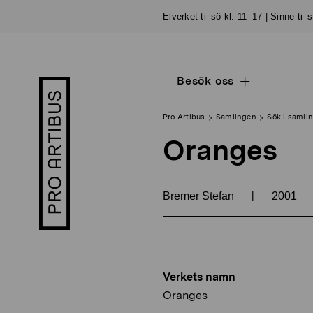
Skip
Elverket ti–sö kl. 11–17 | Sinne ti–
to
content
Besök oss
Open
Pro
sub
Artibus
navigation
logo
Pro Artibus
Samlingen
Sök i samli
Oranges
|
Bremer Stefan
2001
Verkets namn
Oranges