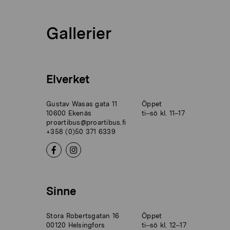
Gallerier
Elverket
Gustav Wasas gata 11
Öppet
10600 Ekenäs
ti–sö kl. 11–17
proartibus@proartibus.fi
+358 (0)50 371 6339
Sinne
Stora Robertsgatan 16
Öppet
00120 Helsingfors
ti–sö kl. 12–17