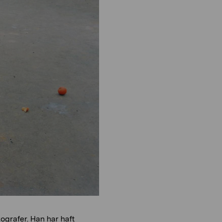
o
i
n
o
n
ografer. Han har haft