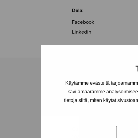
Dela:
Facebook
Linkedin
Käytämme evästeitä tarjoamamme 
kävijämäärämme analysoimiseen
Stiftelsen Pro
tietoja siitä, miten käytät sivusto
Artibus
Gustav Wasas gata 11
10600 Ekenäs