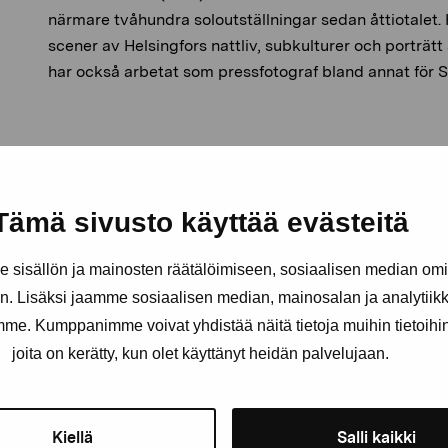
närmare tvåhundra soloutställningar sedan åttiotalet. H
scener av Helsingfors nattliv, subkulturer och porträt
har också arbetat som pressfotograf bland annat för 
Tämä sivusto käyttää evästeitä
sisällön ja mainosten räätälöimiseen, sosiaalisen median om
. Lisäksi jaamme sosiaalisen median, mainosalan ja analytii
amme. Kumppanimme voivat yhdistää näitä tietoja muihin tietoihin, 
joita on kerätty, kun olet käyttänyt heidän palvelujaan.
Håll dig uppdaterad om aktuell
och evenemang
Kiellä
Salli kaikki