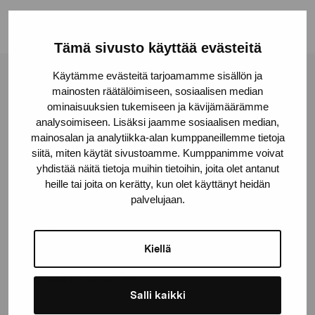
Tämä sivusto käyttää evästeitä
Käytämme evästeitä tarjoamamme sisällön ja
Stiftelsen Pro Artibus
mainosten räätälöimiseen, sosiaalisen median
ominaisuuksien tukemiseen ja kävijämäärämme
analysoimiseen. Lisäksi jaamme sosiaalisen median,
Gustav Wasas gata 11
mainosalan ja analytiikka-alan kumppaneillemme tietoja
siitä, miten käytät sivustoamme. Kumppanimme voivat
10600 Ekenäs
yhdistää näitä tietoja muihin tietoihin, joita olet antanut
proartibus@proartibus.fi
heille tai joita on kerätty, kun olet käyttänyt heidän
+358 (0)50 371 6339
palvelujaan.
Kiellä
Kontakta oss
Salli kaikki