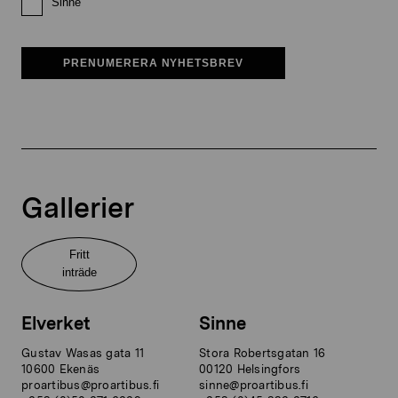
Sinne
PRENUMERERA NYHETSBREV
Gallerier
Fritt
inträde
Elverket
Sinne
Gustav Wasas gata 11
Stora Robertsgatan 16
10600 Ekenäs
00120 Helsingfors
proartibus@proartibus.fi
sinne@proartibus.fi