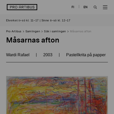
Skip
logo
FI
EN
to
OPEN
OP
content
Elverket ti–sö kl. 11–17 | Sinne ti–sö kl. 12–17
SEARCH
NAV
Pro Artibus
Samlingen
Sök i samlingen
Måsarnas afton
Måsarnas afton
|
|
Wardi Rafael
2003
Pastellkrita på papper