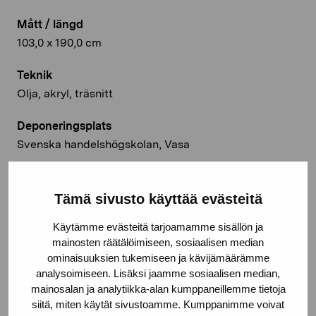
Mått / längd
103,0 x 190,0 cm
Teknik
Olja, akryl, träsnitt
Deponeringsplats
Svenska handelshögskolan, Vasa
© Kuvasto 2026
Tämä sivusto käyttää evästeitä
Käytämme evästeitä tarjoamamme sisällön ja
mainosten räätälöimiseen, sosiaalisen median
Dela:
ominaisuuksien tukemiseen ja kävijämäärämme
analysoimiseen. Lisäksi jaamme sosiaalisen median,
Facebook
mainosalan ja analytiikka-alan kumppaneillemme tietoja
Linkedin
siitä, miten käytät sivustoamme. Kumppanimme voivat