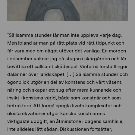
“Sällsamma stunder får man inte uppleva varje dag.
Men ibland är man på rätt plats vid rätt tidpunkt och
får vara med om något utöver det vanliga. En morgon
i december vaknar jag på stugan i skärgården och får
bevittna ett sällsamt skådespel. Vinterns första flingor
dalar ner över landskapet. […] Sällsamma stunder och
ögonblick utgör en del av konstens och vårt väsens
näring och skapar ett sug efter mera kunnande och
insikt i konstens värld, både som konstnär och som
betraktare. Att förmå spegla livets komplexitet och
olösta ekvationer utgör kanske konstnärens
viktigaste uppgift, en åtminstone i dagens samhälle,
inte alldeles lätt sådan. Diskussionen fortsätter,