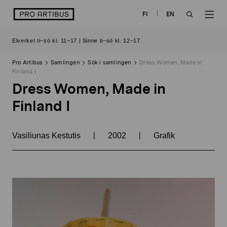
Skip
logo
FI
EN
to
OPEN
OP
content
Elverket ti–sö kl. 11–17 | Sinne ti–sö kl. 12–17
SEARCH
NAV
Pro Artibus
Samlingen
Sök i samlingen
Dress Women, Made in
Finland I
Dress Women, Made in
Finland I
|
|
Vasiliunas Kestutis
2002
Grafik