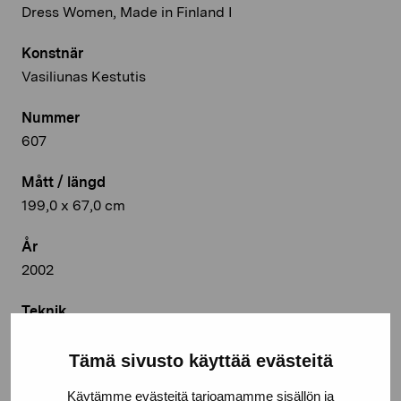
Dress Women, Made in Finland I
Konstnär
Vasiliunas Kestutis
Nummer
607
Mått / längd
199,0 x 67,0 cm
År
2002
Teknik
Grafik
Tämä sivusto käyttää evästeitä
Deponeringsplats
Käytämme evästeitä tarjoamamme sisällön ja
Pro Artibus, Ekenäs