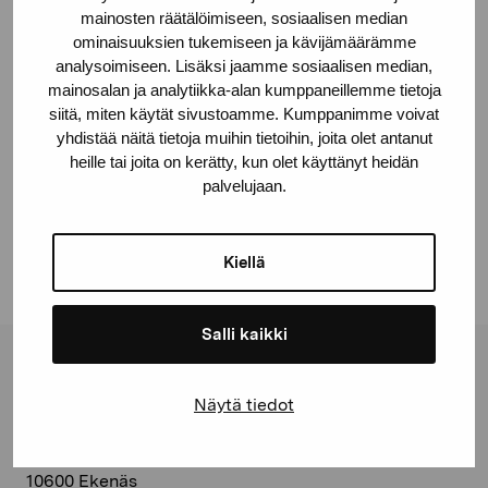
mainosten räätälöimiseen, sosiaalisen median
ominaisuuksien tukemiseen ja kävijämäärämme
© Kuvasto 2026
analysoimiseen. Lisäksi jaamme sosiaalisen median,
mainosalan ja analytiikka-alan kumppaneillemme tietoja
siitä, miten käytät sivustoamme. Kumppanimme voivat
yhdistää näitä tietoja muihin tietoihin, joita olet antanut
Dela:
heille tai joita on kerätty, kun olet käyttänyt heidän
palvelujaan.
Facebook
Linkedin
Kiellä
Salli kaikki
Stiftelsen Pro Artibus
Näytä tiedot
Gustav Wasas gata 11
10600 Ekenäs