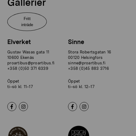
Gallerier
Fritt
inträde
Elverket
Sinne
Gustav Wasas gata 11
Stora Robertsgatan 16
10600 Ekenäs
00120 Helsingfors
proartibus@proartibus.fi
sinne@proartibus.fi
+358 (0)50 371 6339
+358 (0)45 883 3716
Öppet
Öppet
ti–sö kl. 11–17
ti–sö kl. 12–17