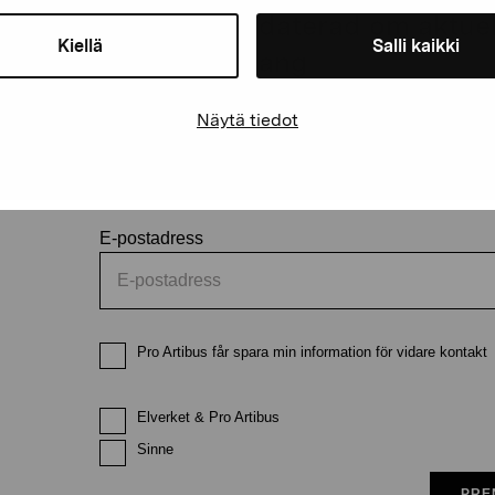
Håll dig uppdaterad om aktuell
Kiellä
Salli kaikki
och evenemang
Näytä tiedot
Förnamn
Efternam
E-postadress
Pro Artibus får spara min information för vidare kontakt
Elverket & Pro Artibus
Sinne
PRE