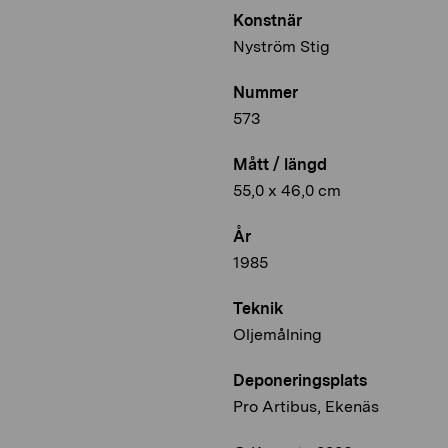
Konstnär
Nyström Stig
Nummer
573
Mått / längd
55,0 x 46,0 cm
År
1985
Teknik
Oljemålning
Deponeringsplats
Pro Artibus, Ekenäs