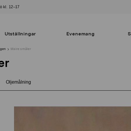
sö kl. 12–17
Utställningar
Evenemang
S
ngen
Maire småler
er
Oljemålning