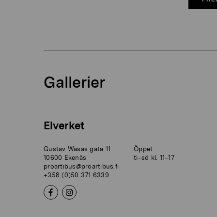
Gallerier
Elverket
Gustav Wasas gata 11
Öppet
10600 Ekenäs
ti–sö kl. 11–17
proartibus@proartibus.fi
+358 (0)50 371 6339