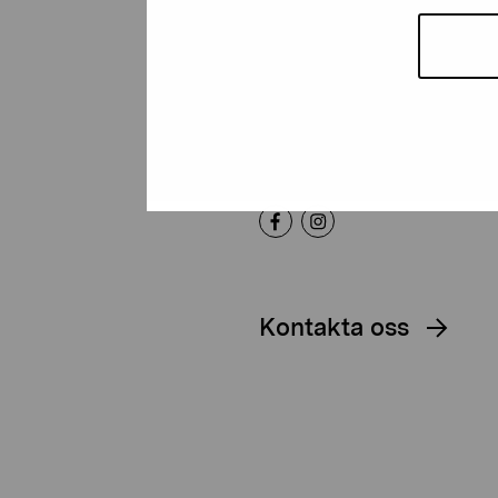
Artibus
Gustav Wasas gata 11
10600 Ekenäs
proartibus@proartibus.fi
+358 (0)50 371 6339
Kontakta oss