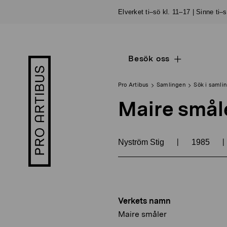
Skip
Elverket ti–sö kl. 11–17 | Sinne ti–
to
content
Besök oss
Open
Pro
sub
Artibus
navigation
logo
Pro Artibus
Samlingen
Sök i samli
Maire smål
|
|
Nyström Stig
1985
Verkets namn
Maire småler