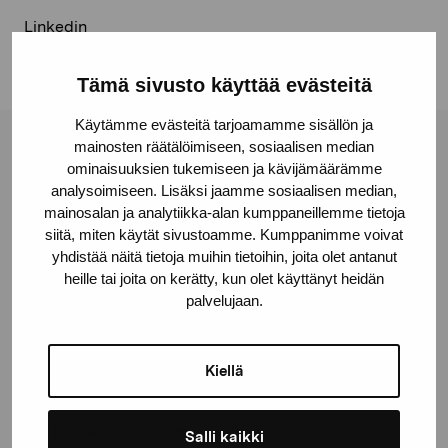
Linkedin
Tämä sivusto käyttää evästeitä
Käytämme evästeitä tarjoamamme sisällön ja
mainosten räätälöimiseen, sosiaalisen median
Stiftelsen Pro Artibus
ominaisuuksien tukemiseen ja kävijämäärämme
analysoimiseen. Lisäksi jaamme sosiaalisen median,
mainosalan ja analytiikka-alan kumppaneillemme tietoja
Gustav Wasas gata 11
siitä, miten käytät sivustoamme. Kumppanimme voivat
10600 Ekenäs
yhdistää näitä tietoja muihin tietoihin, joita olet antanut
heille tai joita on kerätty, kun olet käyttänyt heidän
proartibus@proartibus.fi
palvelujaan.
+358 (0)50 371 6339
Kiellä
Kontakta oss
Salli kaikki