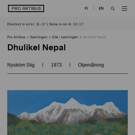
Skip
logo
FI
EN
to
OPEN
OP
content
Elverket ti–sö kl. 11–17 | Sinne ti–sö kl. 12–17
SEARCH
NAV
Pro Artibus
Samlingen
Sök i samlingen
Dhulikel Nepal
Dhulikel Nepal
|
|
Nyström Stig
1973
Oljemålning