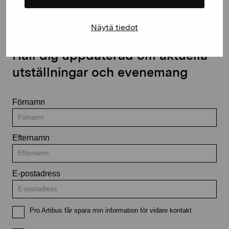
Näytä tiedot
Håll dig uppdaterad om aktuella
utställningar och evenemang
Förnamn
Efternamn
E-postadress
Pro Artibus får spara min information för vidare kontakt