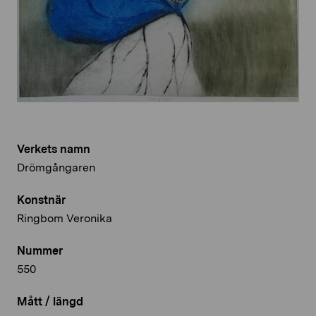
Verkets namn
Drömgångaren
Konstnär
Ringbom Veronika
Nummer
550
Mått / längd