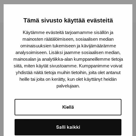
Tämä sivusto käyttää evästeitä
Käytämme evästeitä tarjoamamme sisällön ja
Stiftelsen Pro Artibus
mainosten räätälöimiseen, sosiaalisen median
ominaisuuksien tukemiseen ja kävijämäärämme
analysoimiseen. Lisäksi jaamme sosiaalisen median,
Gustav Wasas gata 11
mainosalan ja analytiikka-alan kumppaneillemme tietoja
siitä, miten käytät sivustoamme. Kumppanimme voivat
10600 Ekenäs
yhdistää näitä tietoja muihin tietoihin, joita olet antanut
proartibus@proartibus.fi
heille tai joita on kerätty, kun olet käyttänyt heidän
+358 (0)50 371 6339
palvelujaan.
Kiellä
Kontakta oss
Salli kaikki