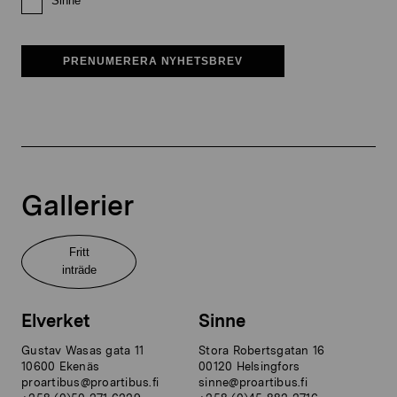
Sinne
PRENUMERERA NYHETSBREV
Gallerier
Fritt
inträde
Elverket
Sinne
Gustav Wasas gata 11
Stora Robertsgatan 16
10600 Ekenäs
00120 Helsingfors
proartibus@proartibus.fi
sinne@proartibus.fi