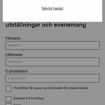
Näytä tiedot
Håll dig uppdaterad om aktuella
utställningar och evenemang
Förnamn
Efternamn
E-postadress
Pro Artibus får spara min information för vidare kontakt
Elverket & Pro Artibus