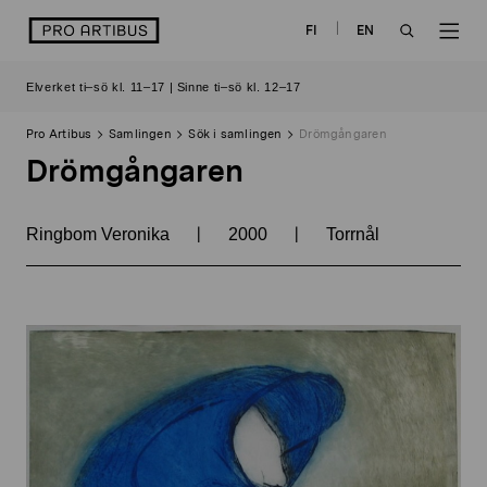
Skip
logo
FI
EN
to
OPEN
OP
content
Elverket ti–sö kl. 11–17 | Sinne ti–sö kl. 12–17
SEARCH
NAV
Pro Artibus
Samlingen
Sök i samlingen
Drömgångaren
Drömgångaren
|
|
Ringbom Veronika
2000
Torrnål