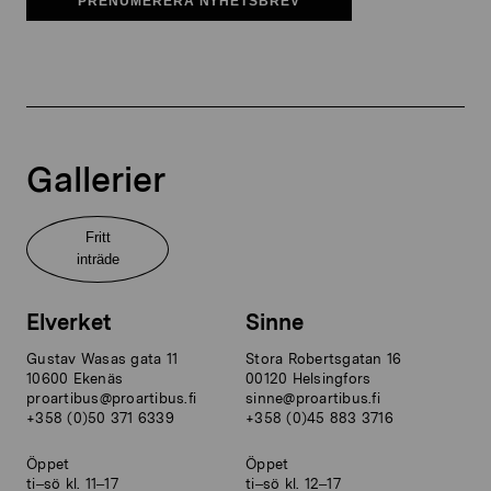
PRENUMERERA NYHETSBREV
Gallerier
Fritt
inträde
Elverket
Sinne
Gustav Wasas gata 11
Stora Robertsgatan 16
10600 Ekenäs
00120 Helsingfors
proartibus@proartibus.fi
sinne@proartibus.fi
+358 (0)50 371 6339
+358 (0)45 883 3716
Öppet
Öppet
ti–sö kl. 11–17
ti–sö kl. 12–17