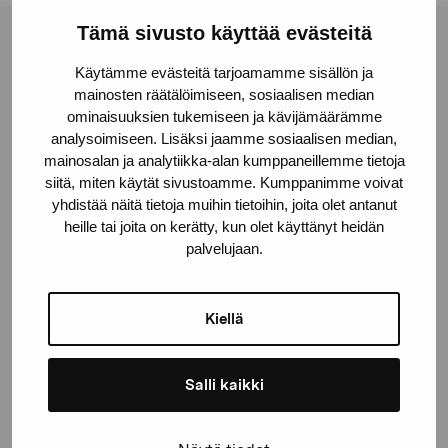
Tämä sivusto käyttää evästeitä
Stiftelsen Pro Artibus
Käytämme evästeitä tarjoamamme sisällön ja
mainosten räätälöimiseen, sosiaalisen median
ominaisuuksien tukemiseen ja kävijämäärämme
Gustav Wasas gata 11
analysoimiseen. Lisäksi jaamme sosiaalisen median,
10600 Ekenäs
mainosalan ja analytiikka-alan kumppaneillemme tietoja
proartibus@proartibus.fi
siitä, miten käytät sivustoamme. Kumppanimme voivat
+358 (0)50 371 6339
yhdistää näitä tietoja muihin tietoihin, joita olet antanut
heille tai joita on kerätty, kun olet käyttänyt heidän
palvelujaan.
Kiellä
Kontakta oss
Salli kaikki