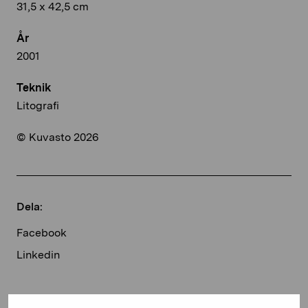
31,5 x 42,5 cm
År
2001
Teknik
Litografi
© Kuvasto 2026
Dela:
Facebook
Linkedin