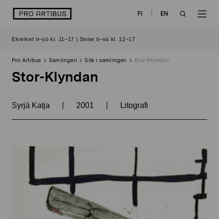
Skip
logo
FI
EN
to
OPEN
OP
content
Elverket ti–sö kl. 11–17 | Sinne ti–sö kl. 12–17
SEARCH
NAV
Pro Artibus
Samlingen
Sök i samlingen
Stor-Klyndan
Stor-Klyndan
|
|
Syrjä Katja
2001
Litografi