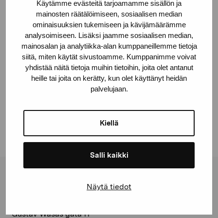
Käytämme evästeitä tarjoamamme sisällön ja
Svenska handelshögskolan, Vasa
mainosten räätälöimiseen, sosiaalisen median
ominaisuuksien tukemiseen ja kävijämäärämme
© Kuvasto 2026
analysoimiseen. Lisäksi jaamme sosiaalisen median,
mainosalan ja analytiikka-alan kumppaneillemme tietoja
siitä, miten käytät sivustoamme. Kumppanimme voivat
yhdistää näitä tietoja muihin tietoihin, joita olet antanut
heille tai joita on kerätty, kun olet käyttänyt heidän
Dela:
palvelujaan.
Facebook
Linkedin
Kiellä
Salli kaikki
Stiftelsen Pro Artibus
Näytä tiedot
Gustav Wasas gata 11