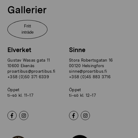
Gallerier
Fritt
inträde
Elverket
Sinne
Gustav Wasas gata 11
Stora Robertsgatan 16
10600 Ekenäs
00120 Helsingfors
proartibus@proartibus.fi
sinne@proartibus.fi
+358 (0)50 371 6339
+358 (0)45 883 3716
Öppet
Öppet
ti–sö kl. 11–17
ti–sö kl. 12–17