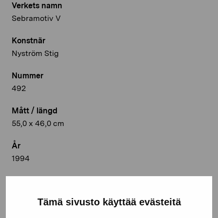
Verkets namn
Sebramotiv V
Konstnär
Nyström Stig
Nummer
492
Mått / längd
55,0 x 46,0 cm
År
1994
Teknik
Oljemålning
Tämä sivusto käyttää evästeitä
Deponeringsplats