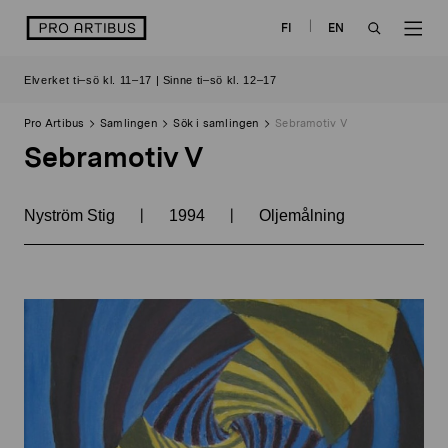
Skip
logo
FI
EN
to
OPEN
OP
content
Elverket ti–sö kl. 11–17 | Sinne ti–sö kl. 12–17
SEARCH
NAV
Pro Artibus
Samlingen
Sök i samlingen
Sebramotiv V
Sebramotiv V
|
|
Nyström Stig
1994
Oljemålning