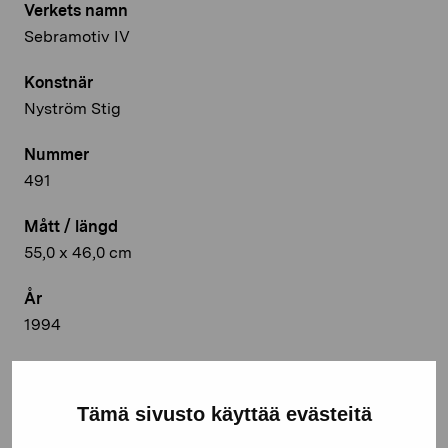
Verkets namn
Sebramotiv IV
Konstnär
Nyström Stig
Nummer
491
Mått / längd
55,0 x 46,0 cm
År
1994
Teknik
Oljemålning
Tämä sivusto käyttää evästeitä
Deponeringsplats