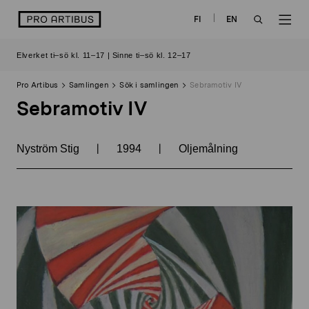
Skip
logo
FI
EN
to
OPEN
OP
content
Elverket ti–sö kl. 11–17 | Sinne ti–sö kl. 12–17
SEARCH
NAV
Pro Artibus
Samlingen
Sök i samlingen
Sebramotiv IV
Sebramotiv IV
|
|
Nyström Stig
1994
Oljemålning