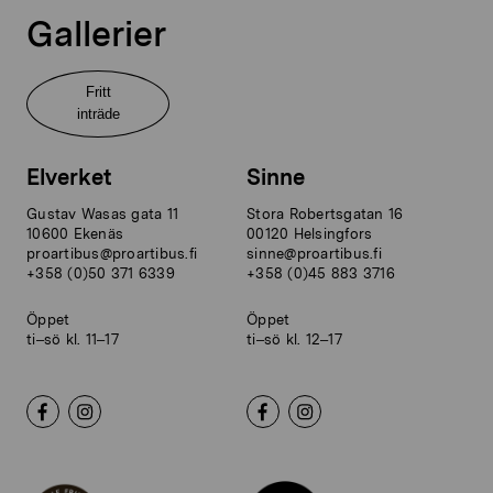
Gallerier
Fritt
inträde
Elverket
Sinne
Gustav Wasas gata 11
Stora Robertsgatan 16
10600 Ekenäs
00120 Helsingfors
proartibus@proartibus.fi
sinne@proartibus.fi
+358 (0)50 371 6339
+358 (0)45 883 3716
Öppet
Öppet
ti–sö kl. 11–17
ti–sö kl. 12–17