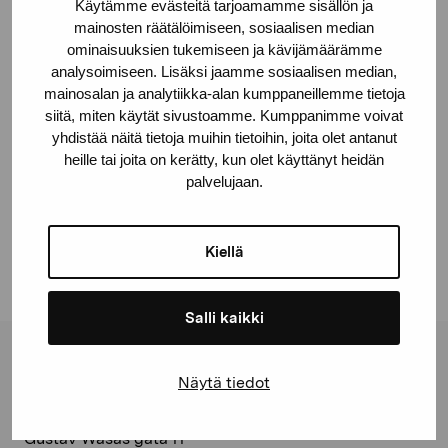
Käytämme evästeitä tarjoamamme sisällön ja
Svenska handelshögskolan, Vasa
mainosten räätälöimiseen, sosiaalisen median
ominaisuuksien tukemiseen ja kävijämäärämme
© Kuvasto 2026
analysoimiseen. Lisäksi jaamme sosiaalisen median,
mainosalan ja analytiikka-alan kumppaneillemme tietoja
siitä, miten käytät sivustoamme. Kumppanimme voivat
yhdistää näitä tietoja muihin tietoihin, joita olet antanut
heille tai joita on kerätty, kun olet käyttänyt heidän
Dela:
palvelujaan.
Facebook
Linkedin
Kiellä
Salli kaikki
Stiftelsen Pro Artibus
Näytä tiedot
Gustav Wasas gata 11