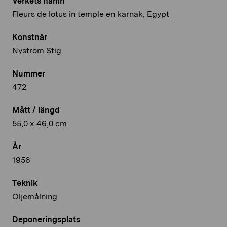
Verkets namn
Fleurs de lotus in temple en karnak, Egypt
Konstnär
Nyström Stig
Nummer
472
Mått / längd
55,0 x 46,0 cm
År
1956
Teknik
Oljemålning
Deponeringsplats