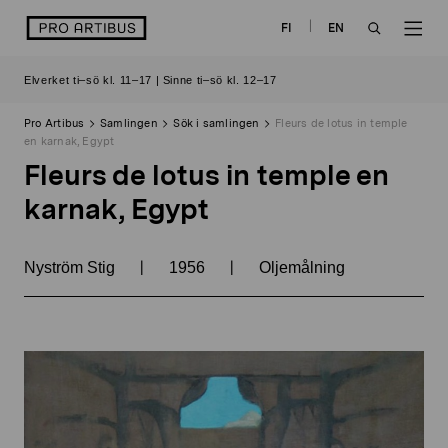
Skip
logo
FI
EN
to
OPEN
OP
content
Elverket ti–sö kl. 11–17 | Sinne ti–sö kl. 12–17
SEARCH
NAV
Pro Artibus
Samlingen
Sök i samlingen
Fleurs de lotus in temple
en karnak, Egypt
Fleurs de lotus in temple en
karnak, Egypt
|
|
Nyström Stig
1956
Oljemålning