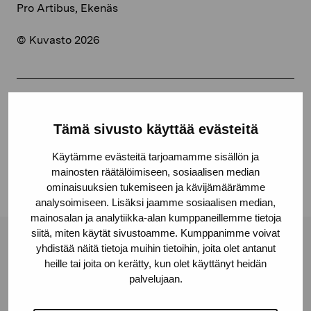
Pro Artibus, Ekenäs
© Kuvasto 2026
Dela:
Tämä sivusto käyttää evästeitä
Facebook
Käytämme evästeitä tarjoamamme sisällön ja
Linkedin
mainosten räätälöimiseen, sosiaalisen median
ominaisuuksien tukemiseen ja kävijämäärämme
analysoimiseen. Lisäksi jaamme sosiaalisen median,
mainosalan ja analytiikka-alan kumppaneillemme tietoja
siitä, miten käytät sivustoamme. Kumppanimme voivat
Stiftelsen Pro Artibus
yhdistää näitä tietoja muihin tietoihin, joita olet antanut
heille tai joita on kerätty, kun olet käyttänyt heidän
palvelujaan.
Gustav Wasas gata 11