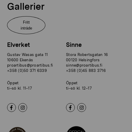
Gallerier
Fritt
inträde
Elverket
Sinne
Gustav Wasas gata 11
Stora Robertsgatan 16
10600 Ekenäs
00120 Helsingfors
proartibus@proartibus.fi
sinne@proartibus.fi
+358 (0)50 371 6339
+358 (0)45 883 3716
Öppet
Öppet
ti–sö kl. 11–17
ti–sö kl. 12–17