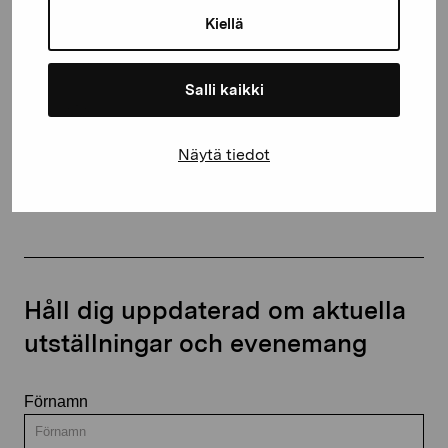
10600 Ekenäs
Kiellä
proartibus@proartibus.fi
+358 (0)50 371 6339
Salli kaikki
Näytä tiedot
Kontakta oss
Håll dig uppdaterad om aktuella
utställningar och evenemang
Förnamn